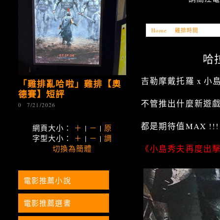
Home
»
雞排時間
»
「雞
哈
吉勒摩戴托羅 x 小
「雞排亂哈啦」雞排【奧
德賽】短評
不管推出什麼新遊
0
7/21/2026
都是期待值MAX !!!
網頁大小：
＋
|
－
|
原
字型大小：
＋
|
－
|
調
《小島秀夫再度出
切換為簡體
電影推薦小說
電影推薦選書