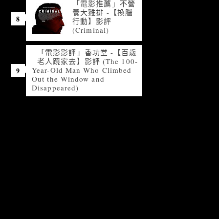
「電影推薦」不營
養大雞排 -【換腦
行動】影評
(Criminal)
「電影影評」香功堂 -【百歲
老人蹺家去】影評 (The 100-
Year-Old Man Who Climbed
Out the Window and
Disappeared)