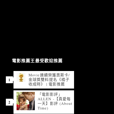
電影推薦王最受歡迎推薦
Movie連續榮獲奧斯卡/
金球獎雙料提名《橘子
收成時》 | 電影推薦
「電影影評」
ALLEN -【真愛每
一天】影評 (About
Time)