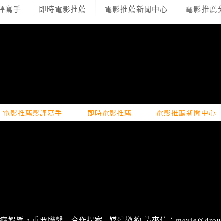
評寫手
即時電影推薦
電影推薦新聞中心
電影推薦
電影推薦影評寫手
即時電影推薦
電影推薦新聞中心
娛樂，重要聯繫 | 合作提案 | 媒體邀約 請來信：movie@droupn