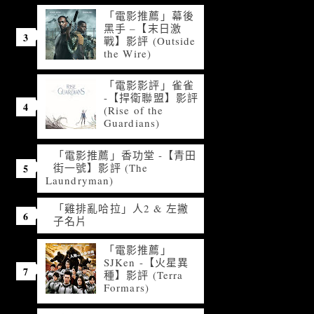
「電影推薦」幕後
黑手 –【末日激
戰】影評 (Outside
the Wire)
「電影影評」雀雀
-【捍衛聯盟】影評
(Rise of the
Guardians)
「電影推薦」香功堂 -【青田
街一號】影評 (The
Laundryman)
「雞排亂哈拉」人2 & 左撇
子名片
「電影推薦」
SJKen -【火星異
種】影評 (Terra
Formars)