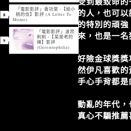
受到最致命的
「電影影評」香功堂 -【給小
的人，也可以
桃的信】影評 (A Letter To
Momo)
的特別的頑強
「電影影評」波昂
來，也是一名
刺刺 -【菜是老的
辣】影評
(Gerontophilia)
好險金球獎獎
然伊凡喜歡的
手心手背都是
動亂的年代，
真心不騙推薦