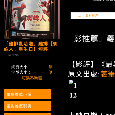
Home
»
電影影評
»
「電影推薦
影推薦」義御
「雞排亂哈啦」雞排【蜘
蛛人：重生日】短評
0
8/7/2026
【影評】《最
網頁大小：
＋
|
－
|
原
原文出處:
義筆
字型大小：
＋
|
－
|
調
切換為簡體
電影推薦小說
電影推薦選書