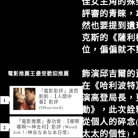
佳女主角的殊
評審的青睞，
然也要提到遺
克斯的《薩利
位，偏偏就不
飾演邱吉爾的
電影推薦王最受歡迎推薦
在《哈利波特
「電影影評」波昂
演高登局長，
刺刺 -【人間中
毒】影評
動》，此次詮
(Obsessed)
從個人的碎念(
「電影推薦」香功堂 -【哪啊
哪啊～神去村】影評 (Wood
太太的個性)
Job！/神去なあなあ日常)