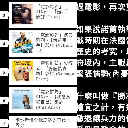
過電影，再次
「電影影評」
SJKen -【露西】
影評 (Lucy)
如果說諾蘭執
「電影影評」波昂
戰時期在法國
刺刺 -【玩命車
手】影評 (Vehicle
歷史的考究，
19)
府境內，主戰
「電影推薦」火行
者 -【腸腸搞轟
緊張情勢(內憂
趴】影評 (Sausage
Party)
「電影推薦」
什麼叫做『勝
SJKen -【我想念
我自己】影評
權宜之計，有
(Still Alice)
撤退讓兵力的
讓你看懂全球局勢的現代世
界史