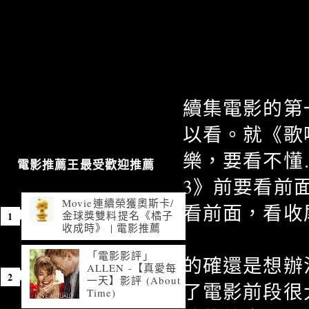
續集電影的第
以看。就《歌
樂，要看不懂
電影推薦王最受歡迎推薦
3》前要看前
Movie連續榮獲奧斯卡/
看前面，看收
金球獎雙料提名《橘子
收成時》 | 電影推薦
「電影影評」
的確還是想辦
ALLEN -【真愛每
一天】影評 (About
了電影前段很
Time)