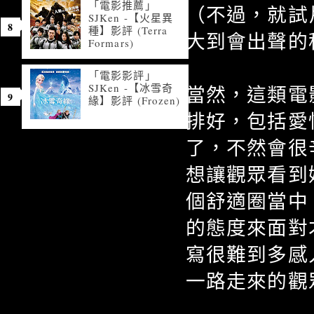
「電影推薦」
（不過，就試
SJKen -【火星異
種】影評 (Terra
大到會出聲的
Formars)
「電影影評」
SJKen -【冰雪奇
當然，這類電
緣】影評 (Frozen)
排好，包括愛
了，不然會很
想讓觀眾看到
個舒適圈當中
的態度來面對
寫很難到多感
一路走來的觀