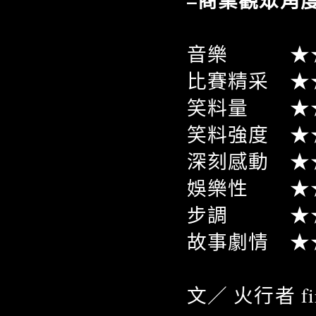
–商業觀眾角
音樂 ★★
比賽精采 ★
笑料量 ★
笑料強度 ★
深刻感動 ★
娛樂性 ★
步調 ★★
故事劇情 ★
文／ 火行者 fire