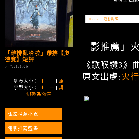
Home
»
電影影評
»
「電影推薦」
影推薦」火行者
「雞排亂哈啦」雞排【奧
德賽】短評
《歌喉讚3》
0
7/21/2026
原文出處:
火
網頁大小：
＋
|
－
|
原
字型大小：
＋
|
－
|
調
切換為簡體
電影推薦小說
電影推薦選書