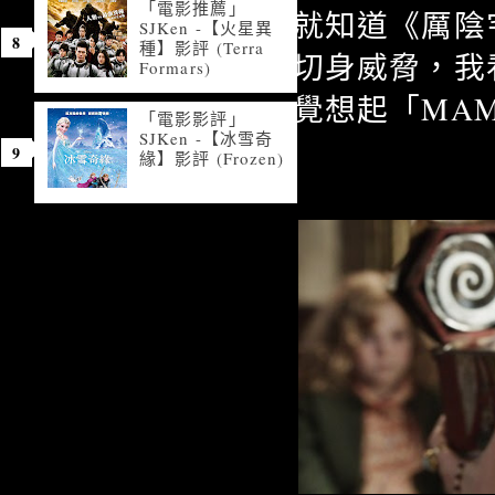
「電影推薦」
就知道《厲陰
SJKen -【火星異
種】影評 (Terra
切身威脅，我
Formars)
覺想起「MA
「電影影評」
SJKen -【冰雪奇
緣】影評 (Frozen)