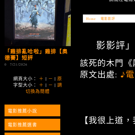
Home
»
電影影評
»
「電影影評
影影評」芽芽
「雞排亂哈啦」雞排【奧
德賽】短評
該死的木門《厲陰宅
0
7/21/2026
原文出處:
♪
網頁大小：
＋
|
－
|
原
字型大小：
＋
|
－
|
調
切換為簡體
電影推薦小說
【我很上道，我
電影推薦選書