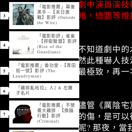
劇中演員演技
「電影推薦」幕後
黑手 –【末日激
暗，總要等燈
戰】影評 (Outside
the Wire)
「電影影評」雀雀
-【捍衛聯盟】影評
(Rise of the
不知道劇中的
Guardians)
然此種嚇人技
「電影推薦」香功堂 -【青田
最極致，再一
街一號】影評 (The
Laundryman)
「雞排亂哈拉」人2 & 左撇
子名片
儘管《厲陰宅
「電影推薦」不營
養大雞排 -【換腦
的傷，是可以
行動】影評
(Criminal)
呢? 那夜，