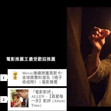
電影推薦王最受歡迎推薦
Movie連續榮獲奧斯卡/
金球獎雙料提名《橘子
收成時》 | 電影推薦
「電影影評」
ALLEN -【真愛每
一天】影評 (About
Time)