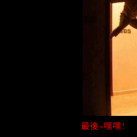
最後~嘿嘿!