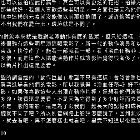
子也可以被拍成武打高手，甚至可以有更炫的花招、拍攝
看那些就好。我個人喜歡這些老明星，一方面也是因為他
環境中這樣的元素就沒能像以前那麼搶眼了，或許懷舊的
看不出我們在愛什麼，環境就是不同了。
》的對象本來就是還對老派動作有感的觀眾，但只給這樣…
以後很難有這些明星演這類電影了，新一代的動作演員和
東西，快停產了，能看一部就看一部，看《浴血任務4》
有多優，而是這些人還能演動作片就讓影迷覺得很奢侈了
所以新片推出還是要看。
這些所謂曾經的「動作巨星」期望不只有這樣，會唸會罵
意買票進場看他們的電影。所以我覺得《浴血任務4》好不
電影，如果你喜歡這些人出現在動作片裡，還想看他們演
罵多兇，該看還是要看，不是因為它得到了多少好評而去
這不是一般的電影，這是為了跟我們一起長大的記憶和成
基礎就不同了吧？所以別管網路上影評怎麼說了，回到源
想，就去看吧，再不怎麼樣也就看吧，畢竟不知道以後還
10