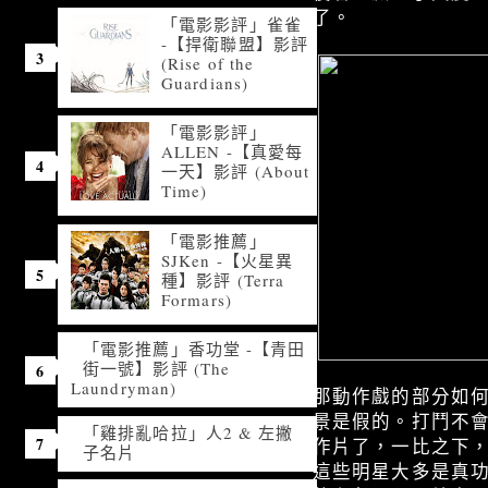
了。
「電影影評」雀雀
-【捍衛聯盟】影評
(Rise of the
Guardians)
「電影影評」
ALLEN -【真愛每
一天】影評 (About
Time)
「電影推薦」
SJKen -【火星異
種】影評 (Terra
Formars)
「電影推薦」香功堂 -【青田
街一號】影評 (The
Laundryman)
那動作戲的部分如
景是假的。打鬥不
「雞排亂哈拉」人2 & 左撇
作片了，一比之下，
子名片
這些明星大多是真