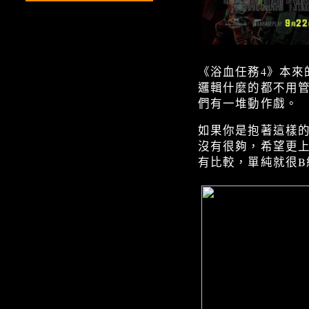
《浴血任務4》本
邏輯什麼的都不用
們有一堆動作戲。
如果你是抱著這樣
沒有很夠，希望更
有比較，單純就很B