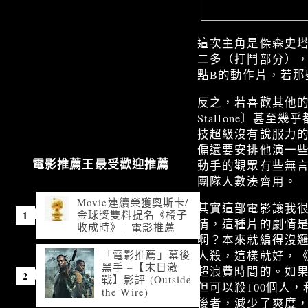
這次主角是傑森史塔森〔
二多（打鬥部分）
點B的動作片，若那
反之，若喜歡其他的動
Stallone〕
技超級沒有說服力
偏還要安排他演一
動手的觀眾有些無言。
電影推薦王最受歡迎推薦
團隊人數湊齊用。
Movie連續榮獲奧斯卡/
其實這部電影讓我
金球獎雙料提名《橘子
情，這種片的劇情
收成時》 | 電影推薦
啊？本來就編得沒
「電影推薦」幕後
人殺，這樣就好，
黑手 –【末日激
超浪費時間的。如
戰】影評 (Outside
但可以殺100個人
the Wire)
後者，減少了爽度