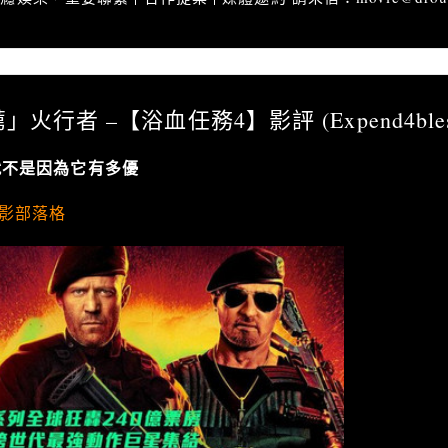
推薦」火行者 –【浴血任務4】影評 (Expend4bles)
」火行者 –【浴血任務4】影評 (Expend4ble
就不是因為它有多優
影部落格