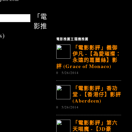
「電
影推
s)
電影推薦王隨機推薦
「電影影評」義御
伊凡 -【為愛璀璨：
永遠的葛麗絲】影
評 (Grace of Monaco)
0
5/26/2014
「電影影評」香功
堂 -【香港仔】影評
(Aberdeen)
0
5/26/2014
「電影影評」第六
天喵魔 -【3D豪