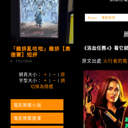
Home
»
電影影評
»
「電影
薦
《浴血任務4》看它
「雞排亂哈啦」雞排【奧
德賽】短評
原文出處:
火行者的電
0
7/21/2026
網頁大小：
＋
|
－
|
原
字型大小：
＋
|
－
|
調
切換為簡體
電影推薦小說
電影推薦選書