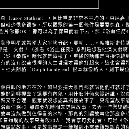
Jason Statham〕，且比重是非常不平均的，東尼嘉〔T
，但就少很多很多，所以觀眾的第一個條件是要愛傑森，
些片你都OK，都可以為了傑森而看下去，那《浴血任務
作明星或希望大家平均分配，那就……。席維斯史特龍〔Syl
甚至幾乎都是…文戲！（誰看《浴血任務》系列是想看他演文戲
的（從《拳霸》時代就是這樣了，重播的話都是直接快轉
些有的沒有說些很禪的人生哲理才讓他打起來，這也會讓
杜夫朗格〔Dolph Lundgren〕根本就像路人，剩下
很翻白眼的地方在於，如果要搞大亂鬥那就讓他們打就好
是能好到哪裡去？還要有內鬼，用什麼計倆來設計誰，說
邏輯又不合理，觀眾就沒想認真搞懂故事了，只希望故事
《浴血任務4》卻還要花時間去舖陳故事，去弄一些懸疑轉
果故事沒能做到值得看的水準，那真的別讓故事佔那麼多
，和普通爛的故事只有殺50人，我會寧可要前者，可是《浴
，想做點故事，可是故事還是一樣爛到不需要觀眾認真的