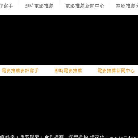
評寫手
即時電影推薦
電影推薦新聞中心
電影推薦
電影推薦影評寫手
即時電影推薦
電影推薦新聞中心
娛樂，重要聯繫 | 合作提案 | 媒體邀約 請來信：movie@droupn