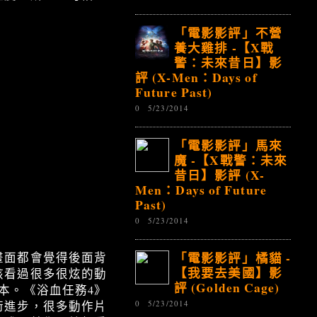
「電影影評」不營
養大雞排 -【X戰
警：未來昔日】影
評 (X-Men：Days of
Future Past)
0
5/23/2014
「電影影評」馬來
魔 -【X戰警：未來
昔日】影評 (X-
Men：Days of Future
Past)
0
5/23/2014
「電影影評」橘貓 -
畫面都會覺得後面背
【我要去美國】影
該看過很多很炫的動
評 (Golden Cage)
本。《浴血任務4》
0
5/23/2014
術進步，很多動作片