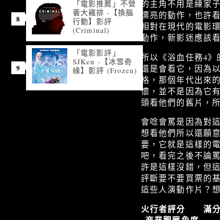
的主角不用是練家
「電影推薦」不營
養大雞排 -【換腦
漂亮的動作，也許
行動】影評
相對在現代的電影
(Criminal)
動作，新影迷應該
「電影影評」
所以《浴血任務4
SJKen -【冰雪奇
還是會看它，因為
緣】影評 (Frozen)
格，那個年代出來的
懷，並不是因為它
頭看他們的舊片，
會唸會罵是因為對
想看他們所以還願
要，它就是這樣的
吧，看完之後不論
許是這樣沒錯，但
評斷要不要買票的
這些人演動作片？
火行者評分 滿分