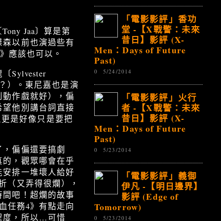
「電影影評」香功
堂 -【X戰警：未來
ony Jaa〕算是第
昔日】影評 (X-
傑森以前也演過些有
Men：Days of Future
4》應該也可以。
Past)
0
5/24/2014
vester
啊？）。東尼嘉也是演
到動作戲就好），偏
「電影影評」火行
者 -【X戰警：未來
希望他別講台詞直接
昔日】影評 (X-
幾位更是好像只是要把
Men：Days of Future
Past)
了，偏偏還要搞劇
0
5/23/2014
真的，觀眾哪會在乎
能安排一堆壞人給好
「電影影評」義御
折（又弄得很爛），
伊凡 -【明日邊界】
時間吧！超爛的故事
影評 (Edge of
Tomorrow)
血任務4》有點走向
程度，所以…可惜
0
5/23/2014