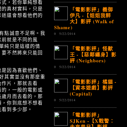
方式，若你單純想看
「電影影評」義御
們的真材實料，只是
伊凡 -【姐姐我醉
影迷還會想看他們的
大】影評 (Walk of
Shame)
有點誠意不足啊。我
0
5/22/2014
以前就是不同的風
單純只是這樣的情
「電影影評」怪獸
，要不然將來只能回
王 -【惡鄰纏身】影
評 (Neighbors)
0
5/22/2014
也是因為喜歡他們、
好其實並沒有那麼重
「電影影評」橘貓 -
動作片，那就去看
【資本遊戲】影評
看的，一般的電影或
(Capital)
長歲月而去看的，那
0
5/22/2014
頭，你到底想不想看
能看到多少部。
「電影影評」
SJKen -【X戰警：
未來昔日】影評