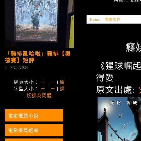
Home
»
電影影評
»
「電癮娛
癮
「雞排亂哈啦」雞排【奧
德賽】短評
《猩球崛
0
7/21/2026
得愛
網頁大小：
＋
|
－
|
原
原文出處:
字型大小：
＋
|
－
|
調
切換為簡體
電影推薦小說
電影推薦選書