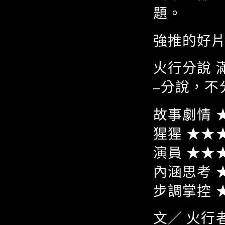
題。
強推的好
火行分說 滿
–分說，不
故事劇情 
猩猩 ★★
演員 ★★
內涵思考 
步調掌控 
文／ 火行者 f