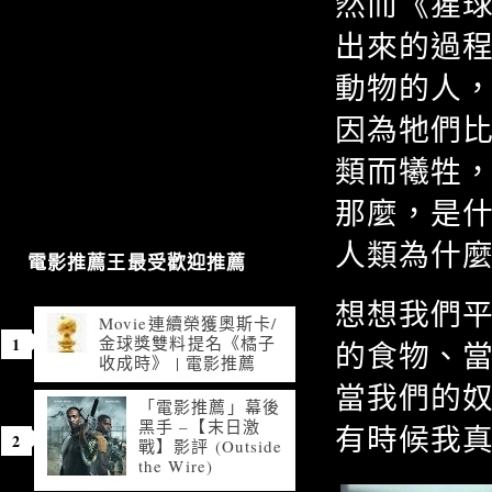
然而《猩
出來的過
動物的人
因為牠們
類而犧牲
那麼，是
人類為什
電影推薦王最受歡迎推薦
想想我們
Movie連續榮獲奧斯卡/
金球獎雙料提名《橘子
的食物、
收成時》 | 電影推薦
當我們的
「電影推薦」幕後
黑手 –【末日激
有時候我
戰】影評 (Outside
the Wire)