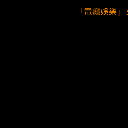
「電癮娛樂」