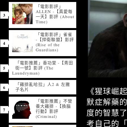
「電影影評」
ALLEN -【真愛每
一天】影評 (About
Time)
「電影影評」雀雀
-【捍衛聯盟】影評
(Rise of the
Guardians)
「電影推薦」香功堂 -【青田
街一號】影評 (The
Laundryman)
「雞排亂哈拉」人2 & 左撇
《猩球崛
子名片
默症解藥
「電影推薦」不營
養大雞排 -【換腦
度的智慧
行動】影評
(Criminal)
考自己的