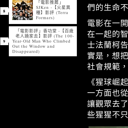
「電影推薦」
們的生命
SJKen -【火星異
種】影評 (Terra
Formars)
電影在一開始
「電影影評」香功堂 -【百歲
在一起的
老人蹺家去】影評 (The 100-
Year-Old Man Who Climbed
士法蘭柯
Out the Window and
Disappeared)
實是，想
社會規範
《猩球崛
一方面也
讓觀眾去
些猩猩不