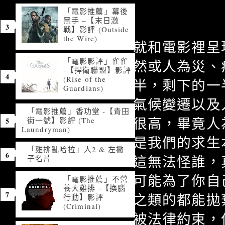
「電影推薦」幕後
黑手 –【末日激
戰】影評 (Outside
the Wire)
就和電影裡呈
「電影影評」雀雀
然或人為災、
-【捍衛聯盟】影評
(Rise of the
半，剩下的一
Guardians)
氣候變遷以及
「電影推薦」香功堂 -【青田
很高，畢竟人
街一號】影評 (The
Laundryman)
是我們的求生
「雞排亂哈拉」人2 & 左撇
這無法怪誰，
子名片
可能為了你自
「電影推薦」不營
養大雞排 -【換腦
之類的都能拋
行動】影評
(Criminal)
被法律約束，