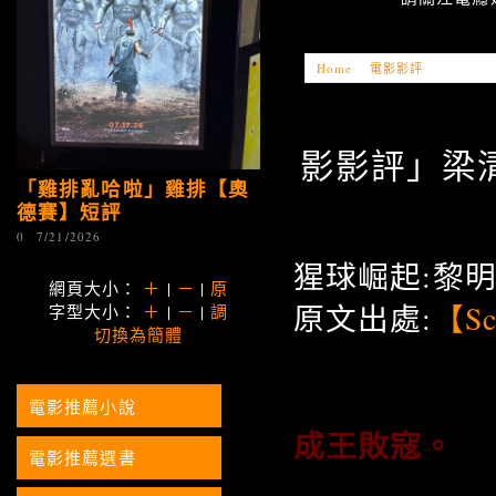
Home
»
電影影評
»
「電影影評」
影影評」梁清
「雞排亂哈啦」雞排【奧
德賽】短評
0
7/21/2026
猩球崛起:黎明的進擊│
網頁大小：
＋
|
－
|
原
原文出處:
【Sc
字型大小：
＋
|
－
|
調
切換為簡體
電影推薦小說
成王敗寇。
電影推薦選書