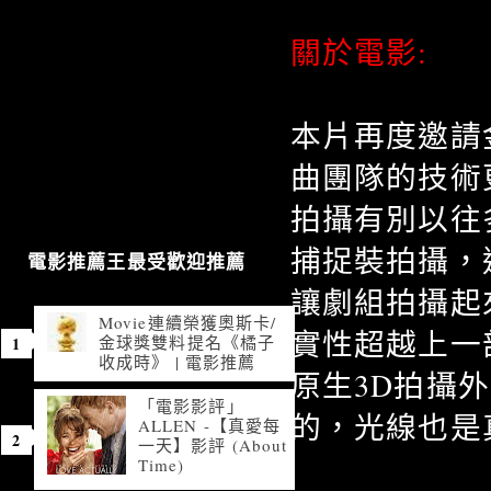
關於電影:
本片再度邀請
曲團隊的技術
拍攝有別以往
捕捉裝拍攝，
電影推薦王最受歡迎推薦
讓劇組拍攝起
Movie連續榮獲奧斯卡/
實性超越上一
金球獎雙料提名《橘子
收成時》 | 電影推薦
原生3D拍攝
「電影影評」
的，光線也是
ALLEN -【真愛每
一天】影評 (About
Time)