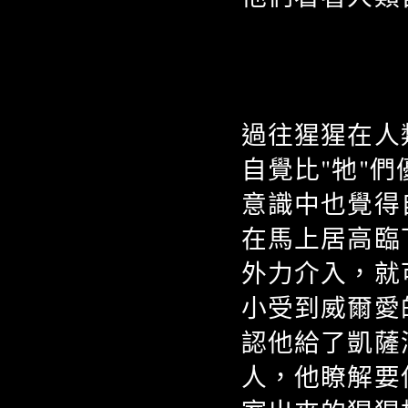
過往猩猩在人
自覺比"牠"
意識中也覺得
在馬上居高臨
外力介入，就
小受到威爾愛
認他給了凱薩
人，他瞭解要