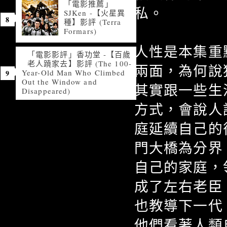
「電影推薦」
私。
SJKen -【火星異
種】影評 (Terra
Formars)
人性是本集重
「電影影評」香功堂 -【百歲
老人蹺家去】影評 (The 100-
兩面，為何說
Year-Old Man Who Climbed
Out the Window and
其實跟一些生
Disappeared)
方式，會說人
庭延續自己的
門大橋為分界
自己的家庭，
成了左右老臣
也教導下一代
他們看著人類