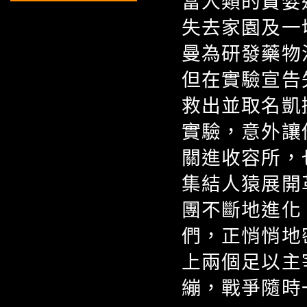
當人類的貪婪
失去家園及一
曼為研發藥物
但在實驗宣告
救出並取名凱
實驗，意外讓
關進收容所，
集結人猿展開
團不斷地進化
們，正悄悄地
上兩個足以主
繃，戰爭隨時