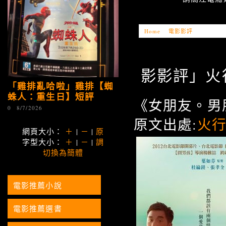
Home
»
電影影評
»
「電影影
影影評」火行
「雞排亂哈啦」雞排【蜘
蛛人：重生日】短評
《女朋友。男
0
8/7/2026
原文出處:
火
網頁大小：
＋
|
－
|
原
字型大小：
＋
|
－
|
調
切換為簡體
電影推薦小說
電影推薦選書