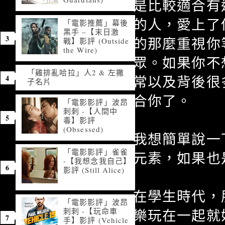
是比較適合有
的人，愛上了
「電影推薦」幕後
黑手 –【末日激
的那麼重視你
戰】影評 (Outside
the Wire)
眾。如果你不
「雞排亂哈拉」人2 & 左撇
常以及背後很
子名片
合你了。
「電影影評」波昂
刺刺 -【人間中
毒】影評
(Obsessed)
我想簡單說一
「電影影評」雀雀
元素，如果也
-【我想念我自己】
影評 (Still Alice)
在學生時代，
「電影影評」波昂
刺刺 -【玩命車
樂玩在一起就
手】影評 (Vehicle