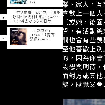
19)
業、家人，互
喜歡上一個人
「電影推薦」香功堂 -【哪啊
哪啊～神去村】影評 (Wood
（或她，後面
Job！/神去なあなあ日常)
覺，有活動總
「電影影評」
SJKen -【露西】
間也會有些羨
影評 (Lucy)
至他喜歡上別
的，因為你會
設想與期待，
而對方或其他
變，感覺又會