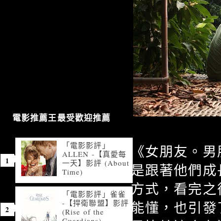
電影推薦王最受歡迎推薦
「電影影評」
《女朋友。男
ALLEN -【真愛每
一天】影評 (About
是跟著他們成
Time)
方式，看完之
「電影影評」雀雀
-【捍衛聯盟】影評
能懂，也引發
(Rise of the
Guardians)