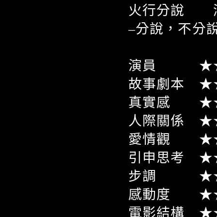
火行分說 滿
–分說，不分
演員 ★★
故事劇本 ★
真實感 ★
人際關係 ★
愛情觀 ★
引申思考 ★
步調 ★★
感動度 ★
電影結構 ★