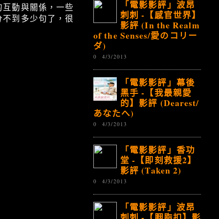
「電影影評」波昂
的互動與關係，一些
刺刺 -【感官世界】
分不到多少句了，很
影評 (In the Realm
of the Senses/愛のコリー
ダ)
0
4/3/2013
「電影影評」幕後
黑手 -【我最親愛
的】影評 (Dearest/
あなたへ)
0
4/3/2013
「電影影評」香功
堂 -【即刻救援2】
影評 (Taken 2)
0
4/3/2013
「電影影評」波昂
刺刺 -【胭脂扣】影