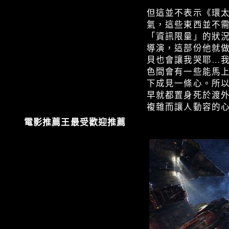
但這並不表示《環
氣，這些東西並不
「資訊限量」的狀況下
導演，這部份他就做得
貝也會讓我哭耶…
色間會有一些能馬
下成見一條心。所
早就都置身死於渡
複雜而讓人動容的
電影推薦王最受歡迎推薦