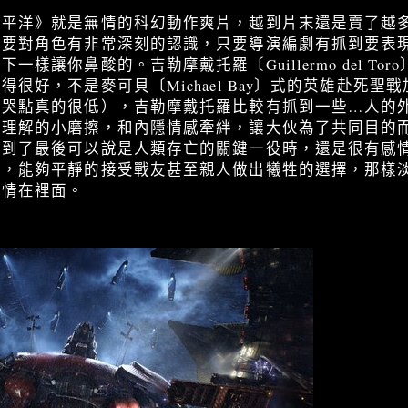
太平洋》就是無情的科幻動作爽片，越到片末還是賣了越
需要對角色有非常深刻的認識，只要導演編劇有抓到要表
一樣讓你鼻酸的。吉勒摩戴托羅〔Guillermo del To
很好，不是麥可貝〔Michael Bay〕式的英雄赴死聖
我哭點真的很低），吉勒摩戴托羅比較有抓到一些…人的
上理解的小磨擦，和內隱情感牽絆，讓大伙為了共同目的
以到了最後可以說是人類存亡的關鍵一役時，還是很有感
外，能夠平靜的接受戰友甚至親人做出犧牲的選擇，那樣
心情在裡面。