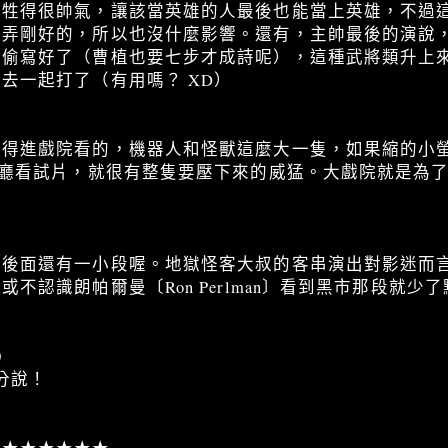
犧牲得很帥氣，讓該當英雄的人最後也能當上英雄，不過
意弄剛好的，所以也沒什麼影響。還有，主帥最後的演說
就偷寫好了（曹植也要七步才成詩呢），這種武將類升上
去一起打了（有用嗎？ XD）
值得進戲院看的，機器人和怪獸這麼大一隻，如果縮的小
X廳看試片，就很有整隻要壓下來的威猛。大戲院就是為
，後面還有一小段喔。地獄怪客大叔的客串演出對影迷而
不認識朗帕爾曼〔Ron Perlman〕看到黑市那段就少
0
分說！