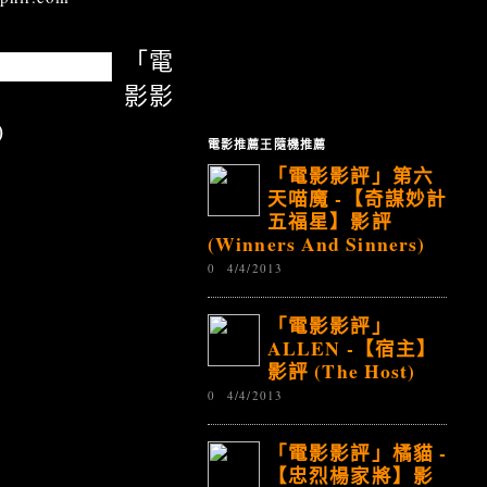
「電
影影
)
電影推薦王隨機推薦
「電影影評」第六
天喵魔 -【奇謀妙計
五福星】影評
(Winners And Sinners)
0
4/4/2013
「電影影評」
ALLEN -【宿主】
影評 (The Host)
0
4/4/2013
「電影影評」橘貓 -
【忠烈楊家將】影