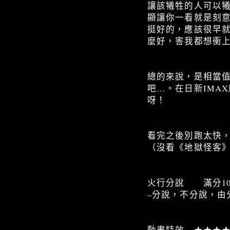
讓該犧牲的人可以
顯讓你一看就是刻
挺好的，應該很早
麼好，害我都想衝上
總的來說，是相當
吧…。在日新IMA
呀！
看完之後別跑太快
（沒看《地獄怪客》或
火行分說 滿分1
–分說，不分說，由