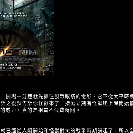
種…開場一分鐘就先抓住觀眾眼睛的電影，它不從太平時
句話之後就告訴你怪獸來了！接著立刻有怪獸爬上岸開始
D版的威力，真的是相當不浪費時間。
》就已經從人類開始和怪獸對抗的戰爭時期講起了，所以