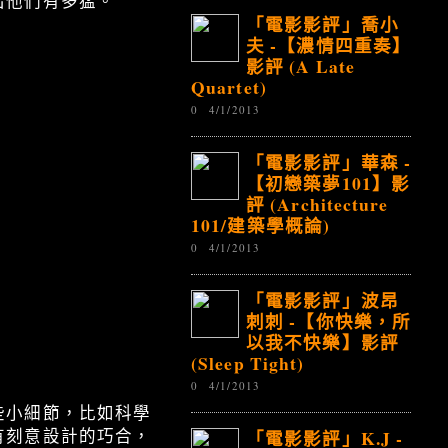
出他們有多猛。
「電影影評」喬小
夫 -【濃情四重奏】
影評 (A Late
Quartet)
0
4/1/2013
「電影影評」華森 -
【初戀築夢101】影
評 (Architecture
101/建築學概論)
0
4/1/2013
「電影影評」波昂
刺刺 -【你快樂，所
以我不快樂】影評
(Sleep Tight)
0
4/1/2013
些小細節，比如科學
「電影影評」K.J -
有刻意設計的巧合，