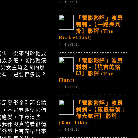
0
4/2/2013
「電影影評」波昂
刺刺 -【一路樂到
掛】影評 (The
Buckrt List)
0
4/2/2013
的少，後來對於他要
「電影影評」波昂
看太多吧，就比較沒
刺刺 -【謊言的烙
到男女主角之間的那
印】影評 (The
要有，是要搞多長？
Hunt)
。
0
4/2/2013
「電影影評」波昂
不是變形金剛那麼精
刺刺 -【康提基號：
制，不是要期待它們
偉大航程】影評
的應變，畢竟這些
(Kon Tiki)
然我都沒真的看很情
0
4/1/2013
從外型上有先帶出來