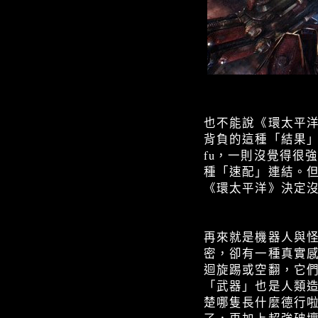
也不能說《環太平
背負的這種「結果
fu，一則沒覺得很
種「速配」連結。
《環太平洋》決定
再來就是機器人與
密，卻有一種真實
迴旋踢或空翻，它
「武器」也是人類
楚哪隻長什麼德行