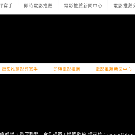
評寫手
即時電影推薦
電影推薦新聞中心
電影推薦
電影推薦影評寫手
即時電影推薦
電影推薦新聞中心
娛樂，重要聯繫 | 合作提案 | 媒體邀約 請來信：movie@droupn