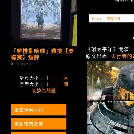
Home
»
電影影評
»
「電影
《環太平洋》開演
「雞排亂哈啦」雞排【奧
原文出處:
火行者的
德賽】短評
0
7/21/2026
網頁大小：
＋
|
－
|
原
字型大小：
＋
|
－
|
調
切換為簡體
電影推薦小說
電影推薦選書