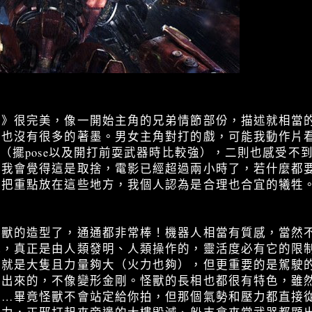
洋》很完美，像一開始主角的兄弟情節部份，描述就相當
」也沒有很多的著墨。男女主角對打的戲，可能我動作片
強（擺pose以及開打前耍武器時比較強），二則也感受不
但我會覺得這是取捨，電影已經超過兩小時了，若什麼都
沒把重點放在這些地方，我個人認為是合理也合宜的犧牲
怪獸的造型了，通通都非常棒！機器人相當有質感，當然
感，真正是由人類發明、人類操作的，靈活度必有它的限
們就是大隻且力量夠大（火力也夠），但更重要的是駕駛
造出來的，不像變形金剛。怪獸的長相也都很有特色，雖
啦…畢竟怪獸不會站定給你拍，但那個氣勢和壓力都直接