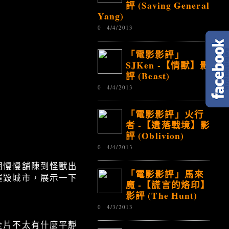
評 (Saving General
Yang)
0
4/4/2013
「電影影評」
SJKen -【情獸】影
評 (Beast)
0
4/4/2013
「電影影評」火行
者 -【遺落戰境】影
評 (Oblivion)
0
4/4/2013
期慢慢舖陳到怪獸出
「電影影評」馬來
催毀城市，展示一下
魔 -【謊言的烙印】
影評 (The Hunt)
0
4/3/2013
全片不太有什麼平靜