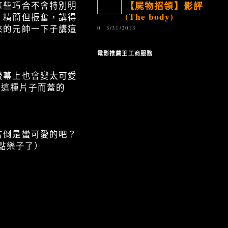
【屍物招領】影評
這些巧合不會特別明
(The body)
，精簡但振奮，講得
來的元帥一下子講這
0
3/31/2013
電影推薦王工商服務
螢幕上也會變太可愛
了這種片子而蓋的
言倒是蠻可愛的吧？
了點樂子了）