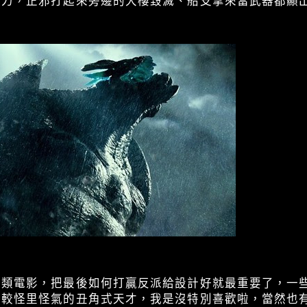
壞力，正邪打起來旁邊的大樓毀滅、船支拿來當武器都顯
這類電影，把最後如何打贏反派給設計好就最重要了，一
比較怪里怪氣的丑角式天才，我是沒特別喜歡啦，當然也