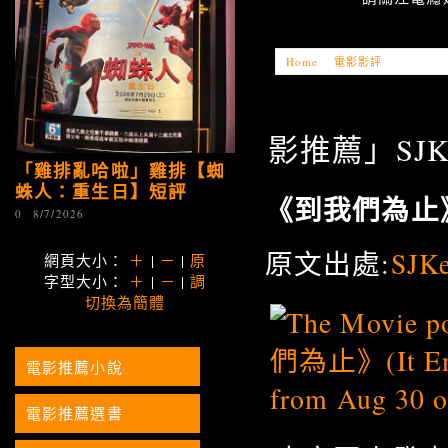
Home
»
電影影評
»
「電影推薦」
影推薦」SJKe
「雞排亂哈啦」雞排【蜘
蛛人：重生日】短評
《到我們為止
0
8/7/2026
原文出處:
SJ
網頁大小：
＋
|
－
|
原
字型大小：
＋
|
－
|
調
切換為簡體
電影推薦小說
電影推薦選書