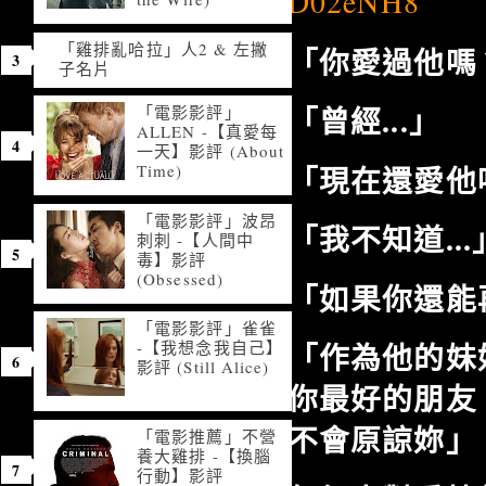
D02eNH8
「雞排亂哈拉」人2 & 左撇
「你愛過他嗎
子名片
「曾經...」
「電影影評」
ALLEN -【真愛每
一天】影評 (About
「現在還愛他
Time)
「電影影評」波昂
「我不知道...
刺刺 -【人間中
毒】影評
(Obsessed)
「如果你還能
「電影影評」雀雀
「作為他的妹
-【我想念我自己】
影評 (Still Alice)
你最好的朋友
不會原諒妳」
「電影推薦」不營
養大雞排 -【換腦
行動】影評