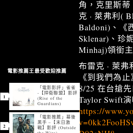
角，克里斯蒂 ·
克 · 萊弗利( Bl
Baldoni)
Sklenar)、珍
Minhaj)領銜
布雷克 · 萊弗
電影推薦王最受歡迎推薦
《到我們為止》(It
8/25 在台
「電影影評」雀雀
-【捍衛聯盟】影評
Taylor Swif
(Rise of the
Guardians)
https://www.y
「電影推薦」幕後
v=0kk2FooH
黑手 –【末日激
戰】影評 (Outside
the Wire)