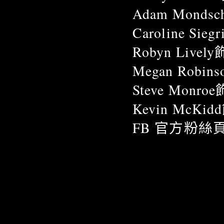
Adam Mondsch
Caroline Sieg
Robyn Lively
Megan Robin
Steve Monroe
Kevin McKid
FB 官方粉絲