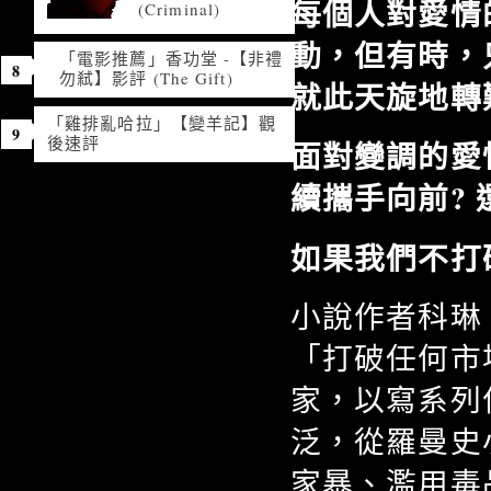
每個人對愛情
(Criminal)
動，但有時，
「電影推薦」香功堂 -【非禮
勿弒】影評 (The Gift)
就此天旋地轉
「雞排亂哈拉」【變羊記】觀
後速評
面對變調的愛
續攜手向前?
如果我們不打
小說作者科琳 · 
「打破任何市
家，以寫系列
泛，從羅曼史
家暴、濫用毒