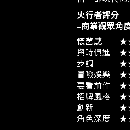
火行者評分 
–商業觀眾角
懷舊感 ★
與時俱進 ★
步調 ★★
冒險娛樂 ★
要看前作 ★
招牌風格 ★
創新 ★★
角色深度 ★