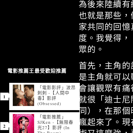
為後來陸續有
也就是那些，
家共同的回憶
度。我覺得，
眾的。
首先，主角的
電影推薦王最受歡迎推薦
是主角就可以
會讓觀眾有痛
「電影影評」波昂
刺刺 -【人間中
就很「迪士尼
毒】影評
(Obsessed)
同），在那個
「電影推薦」
瘋起來了。現
SJKen -【無限春
光27】影評 (In
The Room)