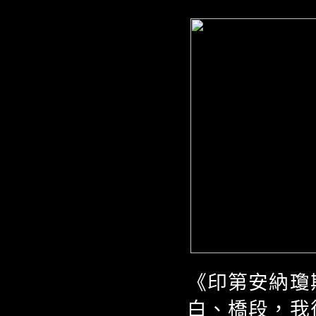
《印第安納瓊
白、橋段，我