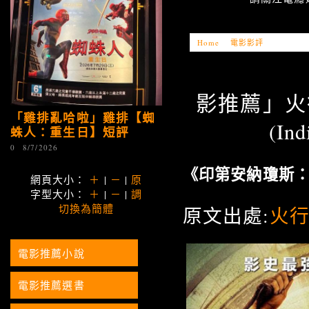
Home
»
電影影評
»
「電影推薦」
影推薦」火
「雞排亂哈啦」雞排【蜘
(Ind
蛛人：重生日】短評
0
8/7/2026
《印第安納瓊斯
網頁大小：
＋
|
－
|
原
字型大小：
＋
|
－
|
調
切換為簡體
原文出處:
火
電影推薦小說
電影推薦選書