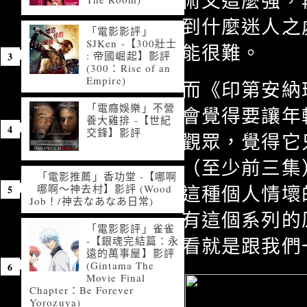
術又這麼強，
到什麼迷人之
「電影影評」
SJKen -【300壯士
能很難。
: 帝國崛起】影評
(300：Rise of an
Empire)
而《印第安納
「電癮娛樂」不營
會覺得要讓年
養大雞排 -【世紀
交鋒】影評
觀眾，覺得它
（至少前三集
「電影推薦」香功堂 -【哪啊
這種個人情壞
哪啊～神去村】影評 (Wood
Job！/神去なあなあ日常)
有這個系列的
「電影影評」雀雀
看就是跟我們
-【銀魂完結篇：永
遠的萬事屋】影評
(Gintama The
Movie Final
Chapter：Be Forever
Yorozuya)