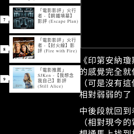
「電影影評」火行
者 -【鋼鐵墳墓】
影評 (Escape Plan)
「電影影評」火行
者 -【封火線】影
評 (Fire with Fire)
《印第安納瓊
的感覺完全就
「電影推薦」
SJKen -【我想念
我自己】影評
（可是沒有這
(Still Alice)
相對弱弱的了
中後段就回到
（相對現今的
想通馬上找到