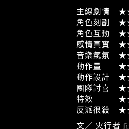
主線劇情 ★
角色刻劃 ★
角色互動 ★
感情真實 ★
音樂氣氛 ★
動作量 ★
動作設計 ★
團隊討喜 ★
特效 ★★
反派很殺 ★
文／ 火行者 fire