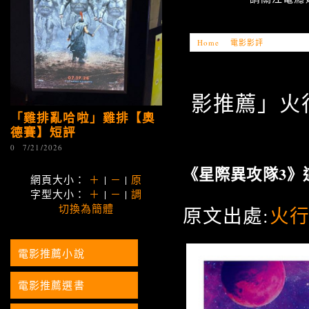
Home
»
電影影評
»
「電影推薦」
影推薦」火行者
「雞排亂哈啦」雞排【奧
德賽】短評
0
7/21/2026
《星際異攻隊3》
網頁大小：
＋
|
－
|
原
字型大小：
＋
|
－
|
調
切換為簡體
原文出處:
火
電影推薦小說
電影推薦選書