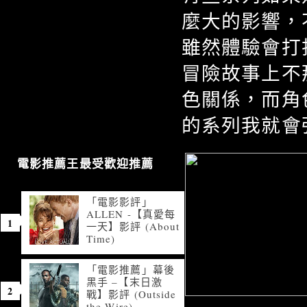
麼大的影響，
雖然體驗會打
冒險故事上不
色關係，而角
的系列我就會
電影推薦王最受歡迎推薦
「電影影評」
ALLEN -【真愛每
一天】影評 (About
Time)
「電影推薦」幕後
黑手 –【末日激
戰】影評 (Outside
the Wire)