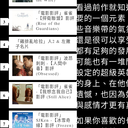
看過前作就知
「電影影評」雀雀
要的一個元素
-【捍衛聯盟】影評
(Rise of the
些音樂帶的氣
Guardians)
還是很可以享
「雞排亂哈拉」人2 & 左撇
子名片
都有足夠的發
「電影影評」波昂
可能也有一堆
刺刺 -【人間中
毒】影評
設定的超級英
(Obsessed)
的身上、在他
「電影影評」雀雀
-【我想念我自己】
遺憾，也因為
影評 (Still Alice)
與感情才更有
「電影影評」
如果你喜歡的
SJKen -【冰雪奇
緣】影評 (Frozen)