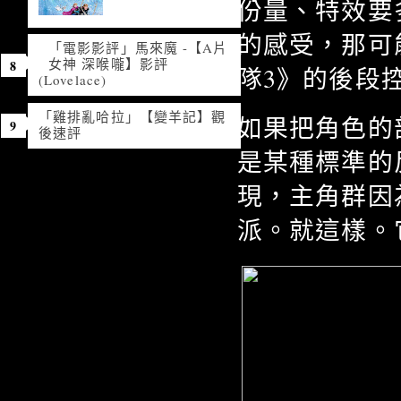
份量、特效要
的感受，那可
「電影影評」馬來魔 -【A片
女神 深喉嚨】影評
隊3》的後段
(Lovelace)
「雞排亂哈拉」【變羊記】觀
如果把角色的
後速評
是某種標準的
現，主角群因
派。就這樣。