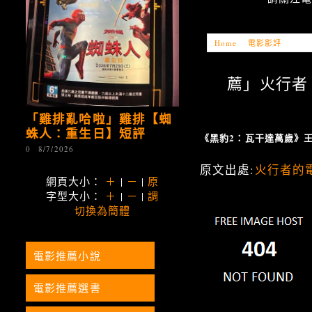
Home
»
電影影評
»
「電影
薦」火行者 –
「雞排亂哈啦」雞排【蜘
蛛人：重生日】短評
《黑豹2：瓦干達萬歲》
0
8/7/2026
原文出處:
火行者的
網頁大小：
＋
|
－
|
原
字型大小：
＋
|
－
|
調
切換為簡體
電影推薦小說
電影推薦選書