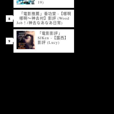
19)
「電影推薦」香功堂 -【哪啊
哪啊～神去村】影評 (Wood
Job！/神去なあなあ日常)
「電影影評」
SJKen -【露西】
影評 (Lucy)