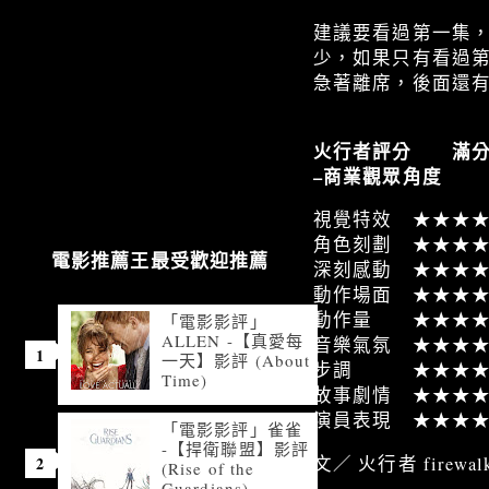
建議要看過第一集
少，如果只有看過第
急著離席，後面還
火行者評分 滿分
–商業觀眾角度
視覺特效 ★★★
角色刻劃 ★★★
電影推薦王最受歡迎推薦
深刻感動 ★★★
動作場面 ★★★
動作量 ★★★★
「電影影評」
ALLEN -【真愛每
音樂氣氛 ★★★
一天】影評 (About
步調 ★★★★
Time)
故事劇情 ★★★
演員表現 ★★★
「電影影評」雀雀
-【捍衛聯盟】影評
文／ 火行者 firewalk
(Rise of the
Guardians)