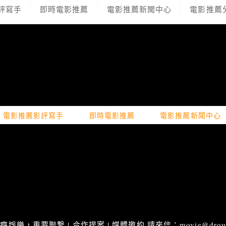
評寫手
即時電影推薦
電影推薦新聞中心
電影推薦
電影推薦影評寫手
即時電影推薦
電影推薦新聞中心
娛樂，重要聯繫 | 合作提案 | 媒體邀約 請來信：movie@droupn