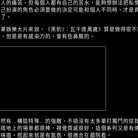
個人的痛苦，但每個人都有自己的苦水，能夠想辦法把私
自己扮演的角色必須要做的決定可能和個人不同時，才是
者了。
商業娛樂大片來說，《黑豹2：瓦干達萬歲》算是做得很不
淚，但是是有感染力的，會有些鼻酸的。
雖然有…構造特殊…的強敵，不過沒有太多單打獨鬥的炫
是陸地上的場景都很棒，視覺質感很好，這個系列又是有
的味道，搭起來就是有氣氛，很適合在戲院看。