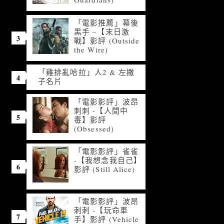
「電影推薦」幕後
黑手 –【末日激
戰】影評 (Outside
the Wire)
「雞排亂哈拉」人2 & 左撇
子名片
「電影影評」波昂
刺刺 -【人間中
毒】影評
(Obsessed)
「電影影評」雀雀
-【我想念我自己】
影評 (Still Alice)
「電影影評」波昂
刺刺 -【玩命車
手】影評 (Vehicle