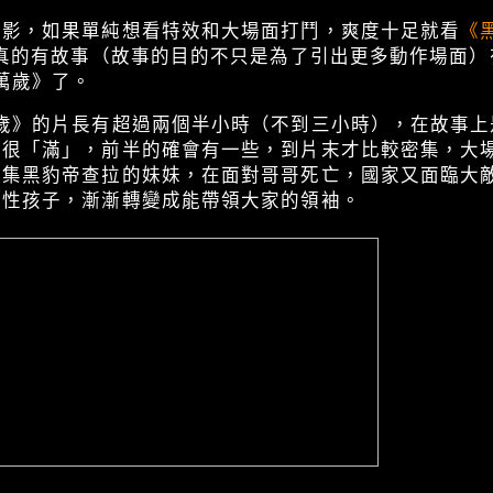
電影，如果單純想看特效和大場面打鬥，爽度十足就看
《黑
真的有故事（故事的目的不只是為了引出更多動作場面）
萬歲》了。
萬歲》的片長有超過兩個半小時（不到三小時），在故事上
有很「滿」，前半的確會有一些，到片末才比較密集，大
一集黑豹帝查拉的妹妹，在面對哥哥死亡，國家又面臨大
任性孩子，漸漸轉變成能帶領大家的領袖。