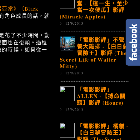
堂 -【這一生，至少
亞當》〔Black
當一次傻瓜】影評
(Miracle Apples)
有角色成長的話，就
0
12/9/2013
是花了不少時間，動
「電影影評」不營
場面也在後頭。過程
養大雞排 -【白日夢
敵的時候，如何從一
冒險王】影評 (The
Secret Life of Walter
Mitty)
0
12/9/2013
「電影影評」
ALLEN -【搏命關
頭】影評 (Hours)
0
12/9/2013
「電影影評」橘貓 -
【白日夢冒險王】
影評 (The Secret