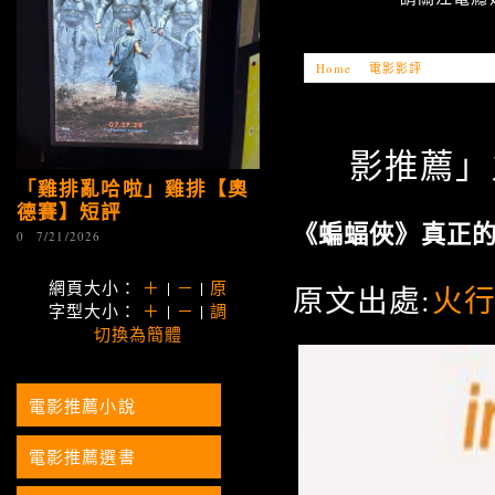
Home
»
電影影評
»
「電影推薦
影推薦」火
「雞排亂哈啦」雞排【奧
德賽】短評
《蝙蝠俠》真正
0
7/21/2026
網頁大小：
＋
|
－
|
原
原文出處:
火
字型大小：
＋
|
－
|
調
切換為簡體
電影推薦小說
電影推薦選書