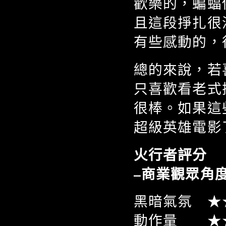
歡樂的，蝙蝠
且這段掙扎很
有些感動的，
總的來說，若
只喜歡看老式
很棒。如果這
超級英雄電影
火行者評分 
–商業觀眾角
黑暗氣氛 ★
動作量 ★