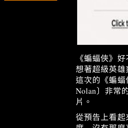
《蝙蝠俠》好
想著超級英雄
這次的《蝙蝠俠
Nolan〕
片。
從預告上看起
度…沒有那麼