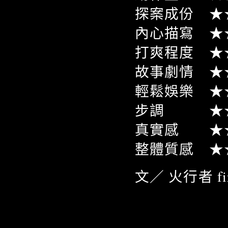
探案成份 ★
內心描寫 ★
打爽程度 ★
故事劇情 ★
輕鬆娛樂 ★
步調 ★★
真實感 ★
整體質感 ★
文／ 火行者 fire