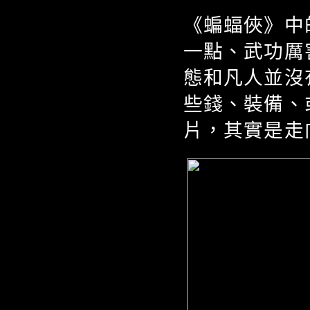
《蝙蝠俠》中
一點、武功厲
態和凡人並沒
些錢、裝備、
片，其實是走