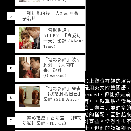
「雞排亂哈拉」人2 & 左撇
子名片
「電影影評」
ALLEN -【真愛每
一天】影評 (About
Time)
「電影影評」波昂
刺刺 -【人間中
毒】影評
(Obsessed)
加上幾位有趣的演員來
是用英文的雙關語，有
「電影影評」雀雀
-【我想念我自己】
headed，但剛好
影評 (Still Alice)
有），就算聽不懂
白目蠢事比耍帥多的特
錯的搭配，互動起來
「電影推薦」香功堂 -【非禮
討喜些。當然也少不了
勿弒】影評 (The Gift)
士，但他的調調卻