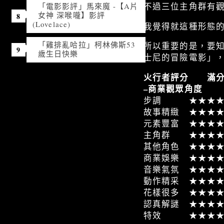
不過三位主角群有
「電影影評」馬來魔 -【A片
女神 深喉嚨】影評
(Lovelace)
我覺得就這種形態
「雞排亂哈拉」柯林佛斯53
所以重要的是，要
歲生日快樂
士尼的冒險電影」
火行者評分 滿分
–商業觀眾角度
步調 ★★★★
故事精緻 ★★★
元素豐富 ★★★
主角群 ★★★★
其他角色 ★★★
商業娛樂 ★★★
音樂氣氛 ★★★
動作精采 ★★★
花樣很多 ★★★
認真解謎 ★★★
特效 ★★★★