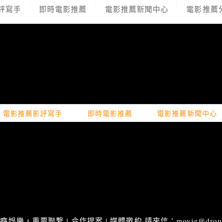
評寫手
即時電影推薦
電影推薦新聞中心
電影推薦
電影推薦影評寫手
即時電影推薦
電影推薦新聞中心
娛樂，重要聯繫 | 合作提案 | 媒體邀約 請來信：movie@droupn