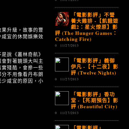
「電影影評」不營
養大雞排 -【飢餓遊
戲2：星火燎原】影
效果升級，故事的豐
評 (The Hunger Games：
少咸宜的休閒娛樂效
Catching Fire)
0
11/27/2013
不是說《叢林奇航》
「電影影評」義御
還會對著鏡頭大叫主
伊凡 -【十二夜】影
真實殘酷，會摻一些
評 (Twelve Nights)
部分不用像看丹布朗
0
11/27/2013
老少咸宜的原因，小
「電影影評」香功
堂 -【死期預告】影
評 (Beautiful City)
0
11/27/2013
「電影影評」