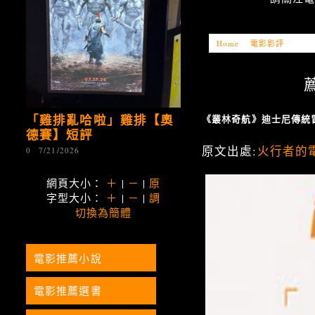
Home
»
電影影評
»
「電影
薦
「雞排亂哈啦」雞排【奧
《叢林奇航》迪士尼傳統
德賽】短評
原文出處:
火行者的
0
7/21/2026
網頁大小：
＋
|
－
|
原
字型大小：
＋
|
－
|
調
切換為簡體
電影推薦小說
電影推薦選書