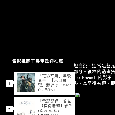
電影推薦王最受歡迎推薦
坦白說，通常這些
部分。很棒的動畫搭上
「電影推薦」幕後
Caribbean
黑手 –【末日激
多，甚至還有梗，
戰】影評 (Outside
the Wire)
「電影影評」雀雀
-【捍衛聯盟】影評
(Rise of the
Guardians)