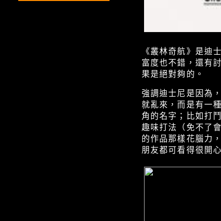
《叢林奇航》是迪
富度也不錯，還有
果是絕對夠的。
強調迪士尼是因為
就亂來，而是有一
角的名字；比如打
趣味打法（免不了
的作品那樣花腦力
朋友都可看得很開