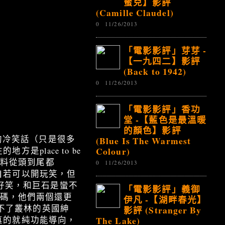
蜜兒】影評
(Camille Claudel)
0
11/26/2013
「電影影評」芽芽 -
【一九四二】影評
(Back to 1942)
0
11/26/2013
「電影影評」香功
堂 -【藍色是最溫暖
的顏色】影評
爆的冷笑話（只是很多
(Blue Is The Warmest
Colour)
place to be
類笑料從頭到尾都
0
11/26/2013
自若可以開玩笑，但
很好笑，和巨石是蠻不
「電影影評」義御
戲碼，他們兩個還更
伊凡 -【湖畔春光】
很受不了叢林的英國紳
影評 (Stranger By
The Lake)
真的就純功能導向，