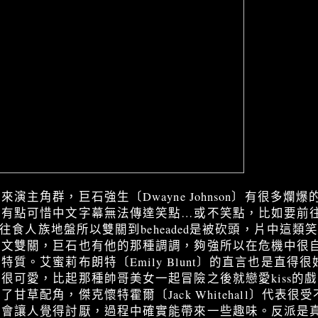
演主角群，巨石強生〔Dwayne Johnson〕有很多爛
點可惜中文字幕無法傳達笑點…或不笑點，比如要前往的地方是
是前往食人族地盤所以雙關到beheaded是被砍頭，片中這
英文雙關，巨石也有他的那種調調，夠強所以在危機中很
質。艾蜜莉布朗特〔Emily Blunt〕的直言也是直得
很可愛，比起那種帥哥美女一起冒險之後就戀愛kiss的
甘草配角，傑克懷特霍爾〔Jack Whitehall〕代表
不會讓人覺得討厭，過程中確實能帶來一些趣味。反派是