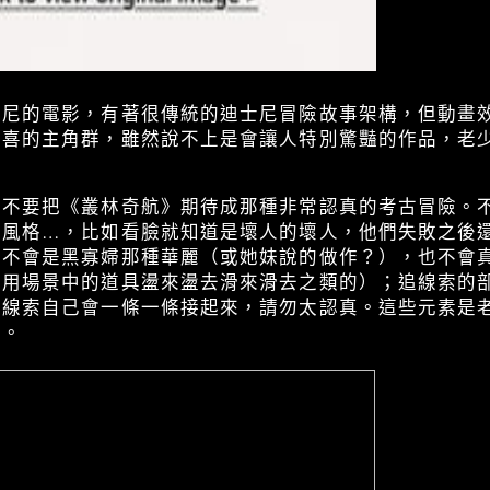
士尼的電影，有著很傳統的迪士尼冒險故事架構，但動畫
討喜的主角群，雖然說不上是會讓人特別驚豔的作品，老
，不要把《叢林奇航》期待成那種非常認真的考古冒險。
種風格…，比如看臉就知道是壞人的壞人，他們失敗之後
鬥不會是黑寡婦那種華麗（或她妹說的做作？），也不會
會用場景中的道具盪來盪去滑來滑去之類的）；追線索的
，線索自己會一條一條接起來，請勿太認真。這些元素是
心。