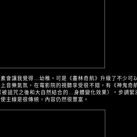
元素會讓我覺得…幼稚。可是《叢林奇航》升級了不少可
音樂氣氛，在電影院的視聽享受很不錯，有《神鬼奇航》〔Pira
〕的影子（被詛咒之後和大自然結合的…身體變化效果）。步調
即使主線是很傳統，內容仍然很豐富。