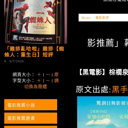
Home
»
電影影評
»
「電影推薦
影推薦」幕
「雞排亂哈啦」雞排【蜘
蛛人：重生日】短評
0
8/7/2026
【黑電影】棕櫚
網頁大小：
＋
|
－
|
原
字型大小：
＋
|
－
|
調
切換為簡體
原文出處:
黑
電影推薦小說
電影推薦選書