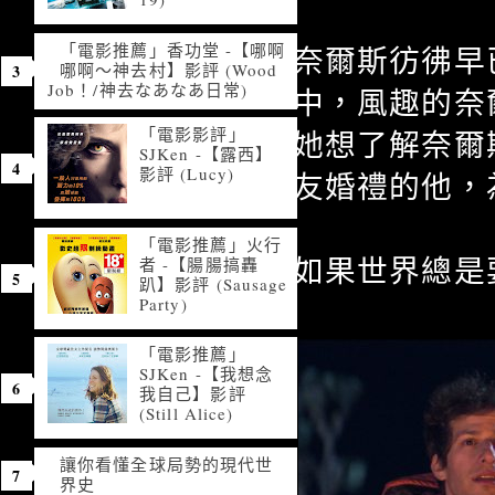
「電影推薦」香功堂 -【哪啊
奈爾斯彷彿早
哪啊～神去村】影評 (Wood
Job！/神去なあなあ日常)
中，風趣的奈
「電影影評」
她想了解奈爾
SJKen -【露西】
影評 (Lucy)
友婚禮的他，
「電影推薦」火行
如果世界總是
者 -【腸腸搞轟
趴】影評 (Sausage
Party)
「電影推薦」
SJKen -【我想念
我自己】影評
(Still Alice)
讓你看懂全球局勢的現代世
界史