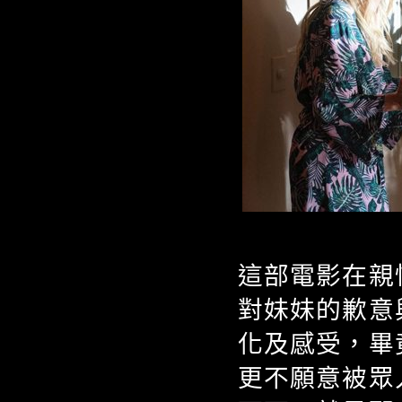
這部電影在親
對妹妹的歉意
化及感受，畢
更不願意被眾