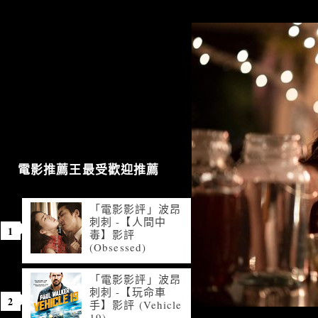
電影推薦王最受歡迎推薦
「電影影評」波昂
刺刺 -【人間中
毒】影評
(Obsessed)
「電影影評」波昂
刺刺 -【玩命車
手】影評 (Vehicle
19)