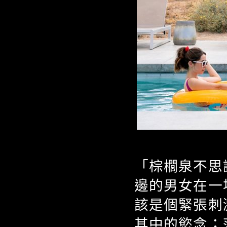
「棕櫚泉不思
邊的男女在一
該是個緊張刺
其中的慾念；