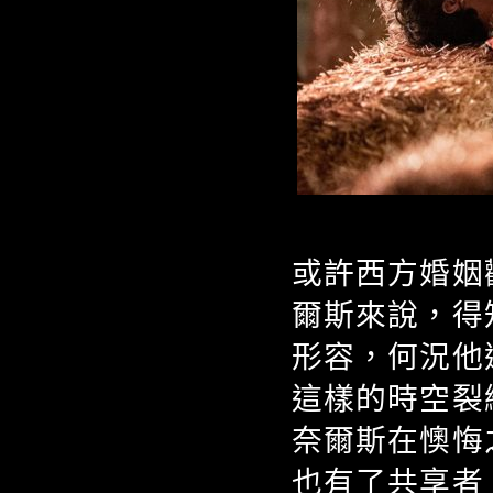
或許西方婚姻
爾斯來說，得
形容，何況他
這樣的時空裂
奈爾斯在懊悔
也有了共享者