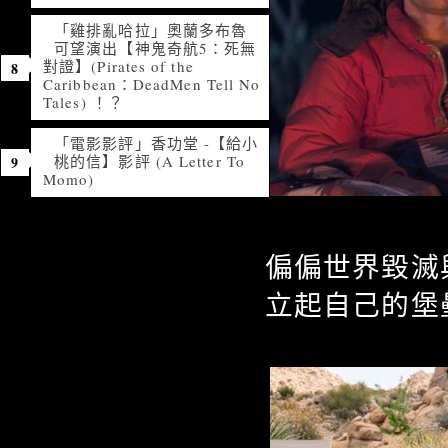
「雞排亂哈拉」奧蘭多布魯
可望演出【神鬼奇航5：死無
對證】(Pirates of the
Caribbean：DeadMen Tell No
Tales) ！？
「電影影評」香功堂 -【給小
桃的信】影評 (A Letter To
Momo)
偏偏世界毀滅
立起自己的堡