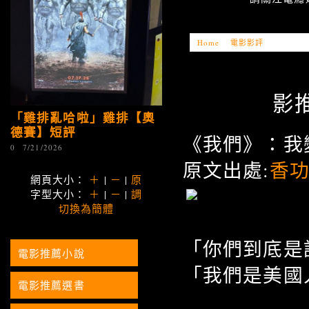
Home
»
電影影評
»
「電影推薦
影推
「雞排亂哈啦」雞排【奧
德賽】短評
《我們》：我
0
7/21/2026
原文出處:
香
網頁大小：
＋
|
－
|
原
字型大小：
＋
|
－
|
調
切換為簡體
「你們到底是
電影推薦小說
「我們是美國
電影推薦選書