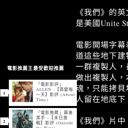
《我們》的英
是美國Unite
電影開場字幕
道這些地下建
一群複製人，
電影推薦王最受歡迎推薦
做出複製人，
「電影影評」
魂，只能拷貝
ALLEN -【真愛每
一天】影評 (About
人留在地底下
Time)
「電影推薦」幕後
黑手 –【末日激
《我們》片中
戰】影評 (Outside
the Wire)