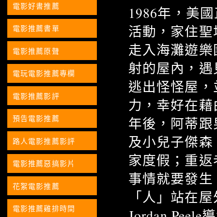
電影好書推薦
1986年，
活動，家住聖
電影推薦書單
走入海灘遊樂
電影推薦原聲
射的屋內，遇
電玩電影推薦專欄
逃出怪怪屋，
電影推薦影評
力，幸好在藉
預告電影推薦
年後，阿蒂跟
及小兒子傑森
路人電影推薦影評
家度假；重返
電影推薦惡搞影片
事情就要發生
花絮電影推薦
「人」站在屋
電影推薦雞排時間
Jordan 