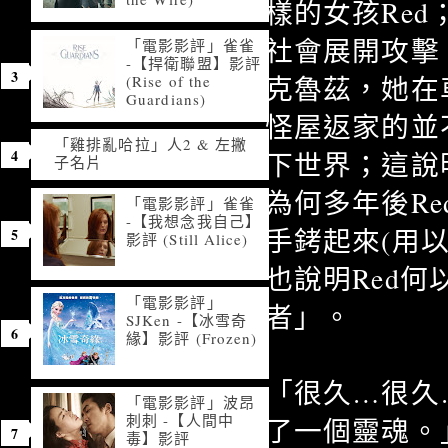
樣的女孩Re
社會展開攻擊
「電影影評」雀雀
-【捍衛聯盟】影評
克魯茲，她在
(Rise of the
Guardians)
怪屋返家的並
「雞排亂哈拉」人2 & 左撇
下世界；這說
子名片
為何多年後R
「電影影評」雀雀
-【我想念我自己】
手銬起來(用
影評 (Still Alice)
也說明Red
「電影影評」
者」。
SJKen -【冰雪奇
緣】影評 (Frozen)
「很久…很久
「電影影評」波昂
刺刺 -【人間中
了一個靈魂。
毒】影評