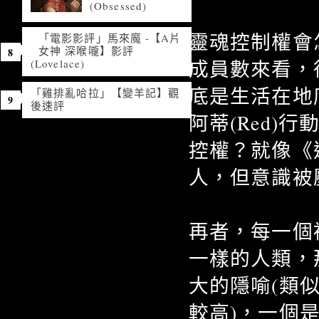
(Obsessed)
靈魂控制權會
「電影影評」馬來魔 -【A片
女神 深喉嚨】影評
成員數來看，
(Lovelace)
底是生活在地
「雞排亂哈拉」【變羊記】觀
後速評
阿蒂(Red
控權？就像《
人，但意識被
再者，每一個
一樣的人類，
大的隱喻(類
較高)，一個是