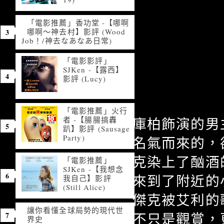
「電影推薦」香功堂 -【哪啊
哪啊～神去村】影評 (Wood
Job！/神去なあなあ日常)
「電影影評」
SJKen -【露西】
影評 (Lucy)
「電影推薦」火行
者 -【腸腸搞轟
庫柏飾演的男
趴】影評 (Sausage
Party)
名氣而來的，
克染上了酗酒
「電影推薦」
SJKen -【我想念
來到了附近的
我自己】影評
(Still Alice)
傑克被艾利的
讓你看懂全球局勢的現代世
不只是觀賞，
界史