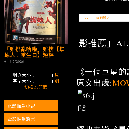
Home
»
電影影評
»
「電影推薦
影推薦」ALL
「雞排亂哈啦」雞排【蜘
蛛人：重生日】短評
0
8/7/2026
《一個巨星的
網頁大小：
＋
|
－
|
原
原文出處:
MOV
字型大小：
＋
|
－
|
調
切換為簡體
電影推薦小說
電影推薦選書