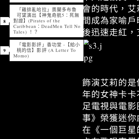
會的時代，艾
「雞排亂哈拉」奧蘭多布魯
可望演出【神鬼奇航5：死無
間成為家喻戶
對證】(Pirates of the
Caribbean：DeadMen Tell No
後迅速走紅，
Tales) ！？
「電影影評」香功堂 -【給小
桃的信】影評 (A Letter To
Momo)
飾演艾莉的是你
年的女神卡卡
足電視與電影
事》榮獲迷你
在《一個巨星