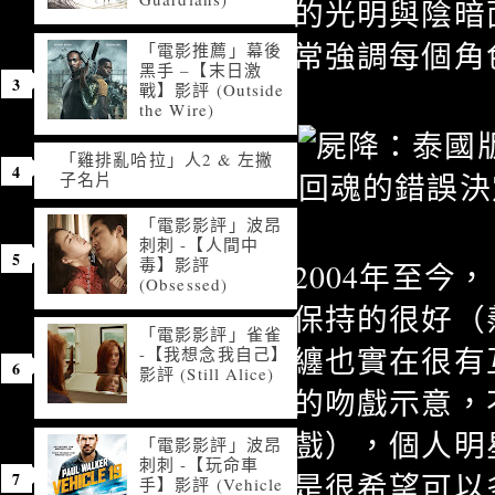
的光明與陰暗
常強調每個角
「電影推薦」幕後
黑手 –【末日激
戰】影評 (Outside
the Wire)
「雞排亂哈拉」人2 & 左撇
子名片
「電影影評」波昂
刺刺 -【人間中
毒】影評
2004年至今
(Obsessed)
保持的很好（
「電影影評」雀雀
纏也實在很有
-【我想念我自己】
影評 (Still Alice)
的吻戲示意，
戲），個人明
「電影影評」波昂
刺刺 -【玩命車
是很希望可以
手】影評 (Vehicle