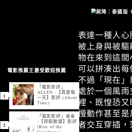
表達一種人心
被上身與被驅
物在來到這間
可以拼湊出每
電影推薦王最受歡迎推薦
不過「現在」
「電影影評」
處於一個風雨
ALLEN -【真愛每
一天】影評 (About
裡、既惶恐又
Time)
慢動作甚至是
「電影影評」雀雀
-【捍衛聯盟】影評
者交互穿插，
(Rise of the
Guardians)