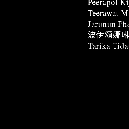
Peerapol K
Teerawat Mu
Jarunun Ph
波伊頌娜琳 Pl
Tarika Tida