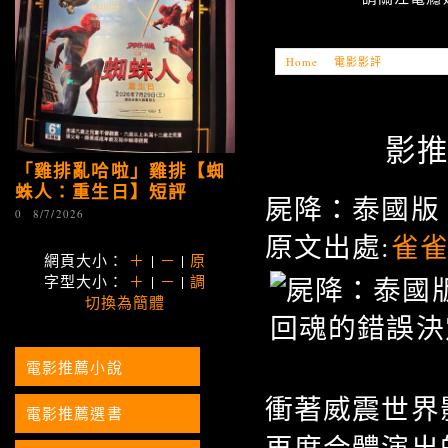
Home
»
電影影評
»
「電影推薦
影推
「雞排亂哈啦」雞排【蜘
蛛人：重生日】短評
屍降：泰國版
0
8/7/2026
原文出處:
雀
網頁大小：
＋
|
－
|
原
字型大小：
＋
|
－
|
調
切換為簡體
電影推薦小說
衝著威震世界
電影推薦選書
再度合體演出