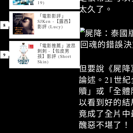
19)
太久了。
「電影影評」
SJKen -【露西】
影評 (Lucy)
「電影推薦」波昂
刺刺 -【包皮男
孩】影評 (Short
Skin)
但要說《屍降
論述。21世
贖」或「全體
以看到好的結
竟成了全片中
醜惡不堪了！