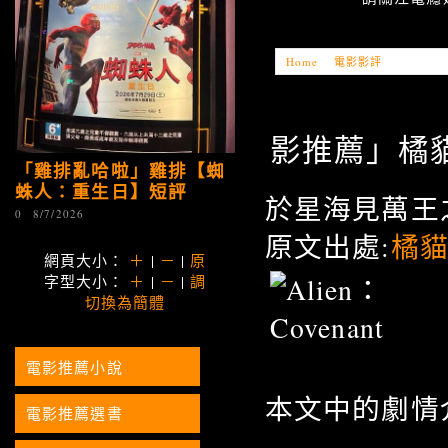
Home
»
電影影評
»
「電影推薦
影推薦」橘貓 
「雞排亂哈啦」雞排【蜘
蛛人：重生日】短評
於星海見萬王
0
8/7/2026
原文出處:
橘
網頁大小：
＋
|
－
|
原
字型大小：
＋
|
－
|
調
切換為簡體
電影推薦小說
本文中的劇情
電影推薦選書