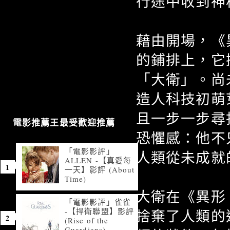
行途中收到神
藉由開場，《
的鋪排上，它
「大衛」。尚
造人科技初萌
且一步一步尋
電影推薦王最受歡迎推薦
恐懼感：他不
「電影影評」
人類從未成就
ALLEN -【真愛每
一天】影評 (About
Time)
大衛在《異形
「電影影評」雀雀
-【捍衛聯盟】影評
捨棄了人類的
(Rise of the
Guardians)