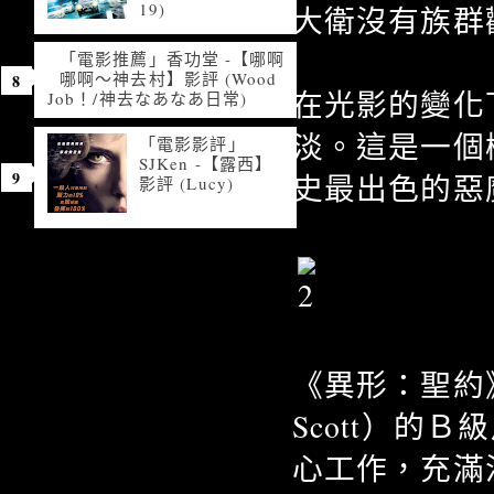
19)
大衛沒有族群
「電影推薦」香功堂 -【哪啊
哪啊～神去村】影評 (Wood
在光影的變化
Job！/神去なあなあ日常)
淡。這是一個
「電影影評」
SJKen -【露西】
史最出色的惡
影評 (Lucy)
《異形：聖約》
Scott）的
心工作，充滿