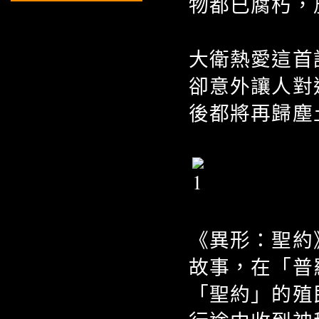
物都已腐朽，
大衛熱愛這首
卻意外讓人對
後都將再歸塵
《異形：聖約》
故事，在「普
「聖約」的殖