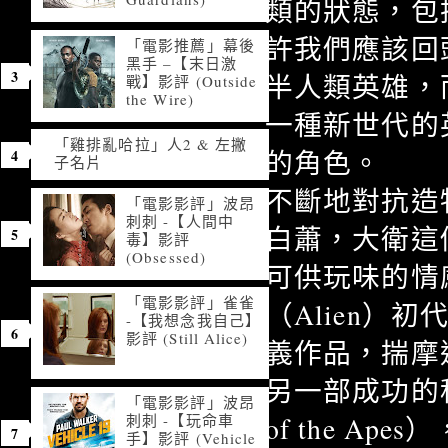
類的狀態，包
許我們應該回
「電影推薦」幕後
黑手 –【末日激
半人類英雄，
戰】影評 (Outside
the Wire)
一種新世代的
「雞排亂哈拉」人2 & 左撇
的角色。
子名片
不斷地對抗造物主
「電影影評」波昂
刺刺 -【人間中
白蕭，大衛這
毒】影評
(Obsessed)
可供玩味的情
「電影影評」雀雀
（Alien）初
-【我想念我自己】
影評 (Still Alice)
義作品，揣摩
另一部成功的科幻
「電影影評」波昂
刺刺 -【玩命車
of the 
手】影評 (Vehicle