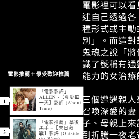
電影裡可以看
述自己透過各
種形式或主動
別」。而這對
鬼魂之說「將
識了號稱有通
能力的女治療
電影推薦王最受歡迎推薦
「電影影評」
ALLEN -【真愛每
三個遭遇親人
一天】影評 (About
Time)
召喚深愛的妻
子、母親上來
「電影推薦」幕後
黑手 –【末日激
到折騰一夜老
戰】影評 (Outside
the Wire)