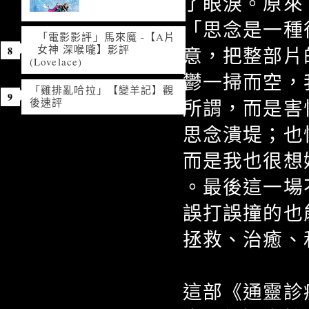
了眼淚。原來
「思念是一種
「電影影評」馬來魔 -【A片
女神 深喉嚨】影評
意，把整部片
(Lovelace)
鬱一掃而空，
「雞排亂哈拉」【變羊記】觀
後速評
所謂，而是害
思念潰堤；也
而是我也很想
。最後這一場
誤打誤撞的也
拯救、治癒、
這部《通靈診