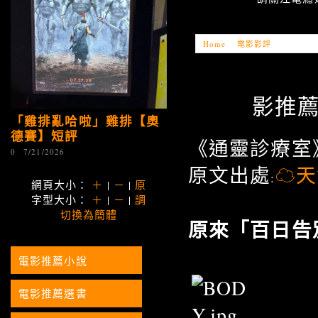
Home
»
電影影評
»
「電影推薦
影推薦
「雞排亂哈啦」雞排【奧
德賽】短評
《通靈診療室
0
7/21/2026
原文出處
☁天
:
網頁大小：
＋
|
－
|
原
字型大小：
＋
|
－
|
調
切換為簡體
原來「百日告
電影推薦小說
電影推薦選書