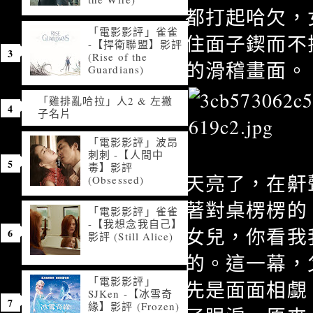
都打起哈欠，
「電影影評」雀雀
住面子鍥而不
-【捍衛聯盟】影評
(Rise of the
的滑稽畫面。
Guardians)
「雞排亂哈拉」人2 & 左撇
子名片
「電影影評」波昂
刺刺 -【人間中
毒】影評
天亮了，在鼾
(Obsessed)
著對桌楞楞的
「電影影評」雀雀
-【我想念我自己】
女兒，你看我
影評 (Still Alice)
的。這一幕，
「電影影評」
先是面面相覷
SJKen -【冰雪奇
緣】影評 (Frozen)