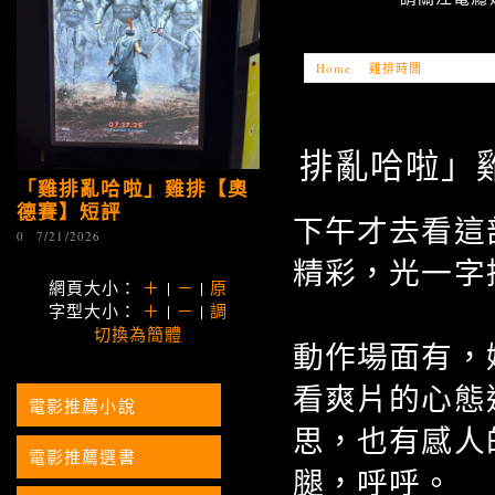
Home
»
雞排時間
»
「雞排亂哈
排亂哈啦」雞排
「雞排亂哈啦」雞排【奧
德賽】短評
下午才去看這
0
7/21/2026
精彩，光一字
網頁大小：
＋
|
－
|
原
字型大小：
＋
|
－
|
調
切換為簡體
動作場面有，
看爽片的心態
電影推薦小說
思，也有感人的
電影推薦選書
腿，呼呼。