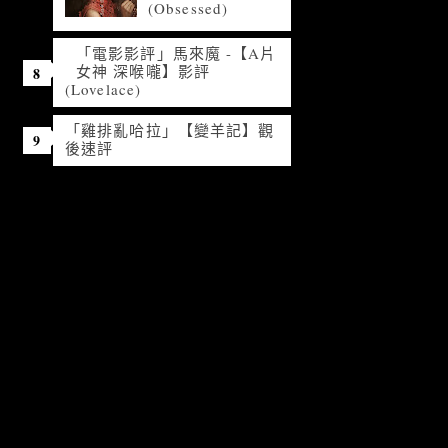
(Obsessed)
「電影影評」馬來魔 -【A片
女神 深喉嚨】影評
(Lovelace)
「雞排亂哈拉」【變羊記】觀
後速評