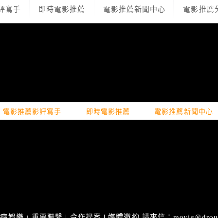
評寫手
即時電影推薦
電影推薦新聞中心
電影推薦
電影推薦影評寫手
即時電影推薦
電影推薦新聞中心
娛樂，重要聯繫 | 合作提案 | 媒體邀約 請來信：movie@droupn