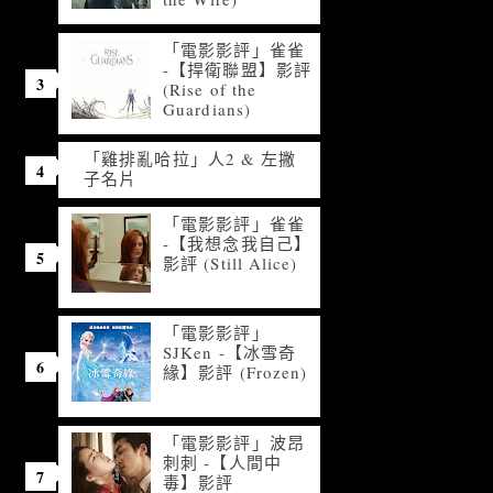
「電影影評」雀雀
-【捍衛聯盟】影評
(Rise of the
Guardians)
「雞排亂哈拉」人2 & 左撇
子名片
「電影影評」雀雀
-【我想念我自己】
影評 (Still Alice)
「電影影評」
SJKen -【冰雪奇
緣】影評 (Frozen)
「電影影評」波昂
刺刺 -【人間中
毒】影評