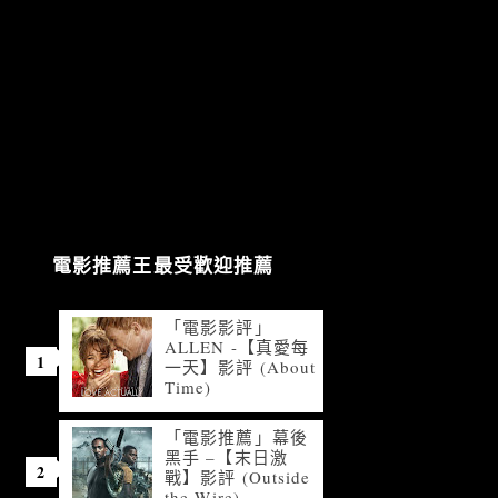
電影推薦王最受歡迎推薦
「電影影評」
ALLEN -【真愛每
一天】影評 (About
Time)
「電影推薦」幕後
黑手 –【末日激
戰】影評 (Outside
the Wire)