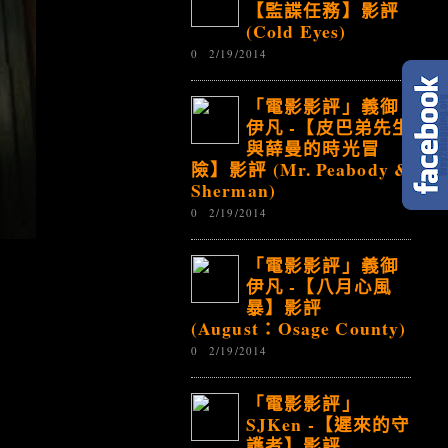
【監諜任務】影評
(Cold Eyes)
0
2/19/2014
「電影影評」義御
伊凡 -【皮巴弟先生
與薛曼的時光冒
險】影評 (Mr. Peabody &
Sherman)
0
2/19/2014
「電影影評」義御
伊凡 -【八月心風
暴】影評
(August：Osage County)
0
2/19/2014
「電影影評」
SJKen -【遲來的守
護者】影評