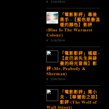
0
2/18/2014
「電影影評」幕後
黑手 -【藍色是最溫
暖的顏色】影評
(Blue Is The Warmest
Colour)
0
2/18/2014
「電影影評」橘貓 -
【皮巴弟先生與薛
曼的時光冒險】影
評 (Mr. Peabody &
Sherman)
0
2/18/2014
「電影影評」喬小
夫 -【華爾街之狼】
影評 (The Wolf of
Wall Street)