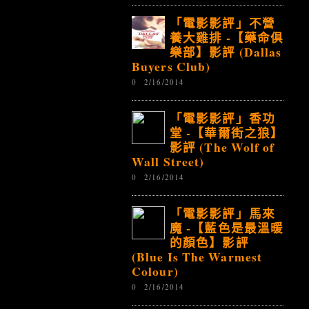
「電影影評」不營
養大雞排 -【藥命俱
樂部】影評 (Dallas
Buyers Club)
0
2/16/2014
「電影影評」香功
堂 -【華爾街之狼】
影評 (The Wolf of
Wall Street)
0
2/16/2014
「電影影評」馬來
魔 -【藍色是最溫暖
的顏色】影評
(Blue Is The Warmest
Colour)
0
2/16/2014