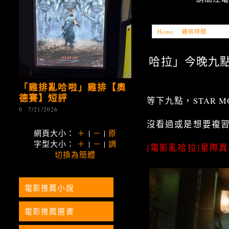
Home
»
雞排時間
»
「雞排
哈拉」今晚九點，ST
「雞排亂哈啦」雞排【奧
德賽】短評
等下九點，STAR 
0
7/21/2026
沒看過或是想要複
網頁大小：
＋
|
－
|
原
字型大小：
＋
|
－
|
調
[電影亂哈拉]星際異
切換為簡體
電影推薦小說
電影推薦選書