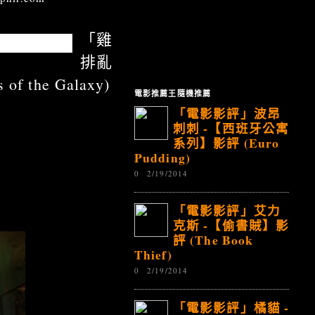
「雞
首播
排亂
the Galaxy)
電影推薦王隨機推薦
「電影影評」波昂
刺刺 -【西班牙公寓
系列】影評 (Euro
Pudding)
0
2/19/2014
「電影影評」艾力
克斯 -【偷書賊】影
評 (The Book
Thief)
0
2/19/2014
「電影影評」橘貓 -