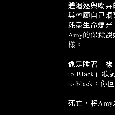
體追逐與嘲弄
與寧願自己爛
耗盡生命燭光
Amy的保鏢
樣。
像是睡著一樣
to Black」歌詞
to blac
死亡，將Am