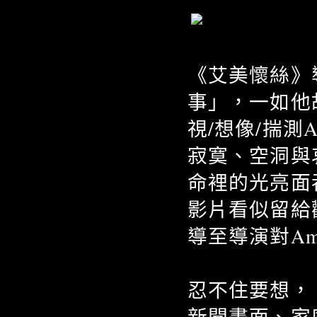
《艾美懷絲》導
事」，一如他
視/想像/揣
寂寞、空洞與
命裡的光亮面
影片看似留給
導至導演對A
忍不住要想，
新聞畫面、家