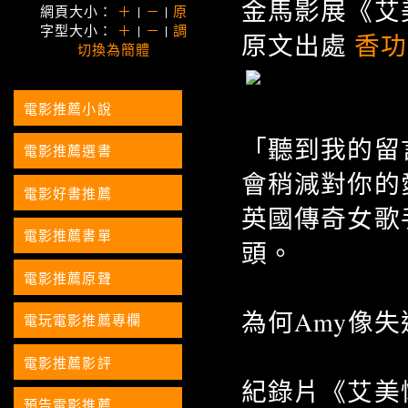
金馬影展《艾
網頁大小：
＋
|
－
|
原
字型大小：
＋
|
－
|
調
原文出處
香功
:
切換為簡體
電影推薦小說
「聽到我的留
電影推薦選書
會稍減對你的
電影好書推薦
英國傳奇女歌手A
電影推薦書單
頭。
電影推薦原聲
為何Amy像
電玩電影推薦專欄
電影推薦影評
紀錄片《艾美
預告電影推薦