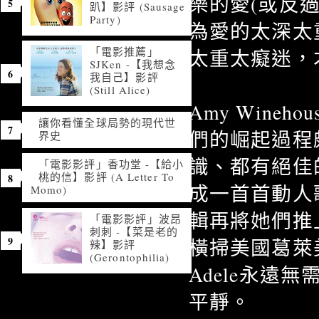
樂的愛(或反
趴】影評 (Sausage
Party)
為愛的太深太
「電影推薦」
太重太癡迷，
SJKen -【我想念
我自己】影評
(Still Alice)
Amy Wine
讓你看懂全球局勢的現代世
們的崛起過程
界史
識、都有絕佳
「電影影評」香功堂 -【給小
桃的信】影評 (A Letter To
成一首首動人
Momo)
輯再將她們推
「電影影評」波昂
刺刺 -【菜是老的
橫掃美國葛萊
辣】影評
(Gerontophilia)
Adele永遠
平靜。