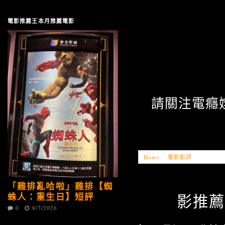
電影推薦王本月推薦電影
請關注電癮娛
Home
»
電影影評
»
「電影推
「雞排亂哈啦」雞排【蜘
蛛人：重生日】短評
影推薦
0
8/7/2026