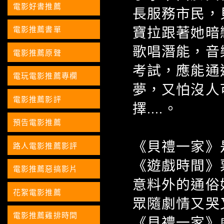
電影好書推薦
長服務市民，
寶拉跟著她暗
電影推薦書單
歌唱潛能，音
電影推薦原聲
考試，應能通
電玩電影推薦專欄
夢，又怕沒人
電影推薦影評
擇....。
預告電影推薦
《貝禮一家》
路人電影推薦影評
《遊戲時間》
電影推薦惡搞影片
意料外的通俗
花絮電影推薦
眾隨劇情又哭
電影推薦雞排時間
《貝禮一家》