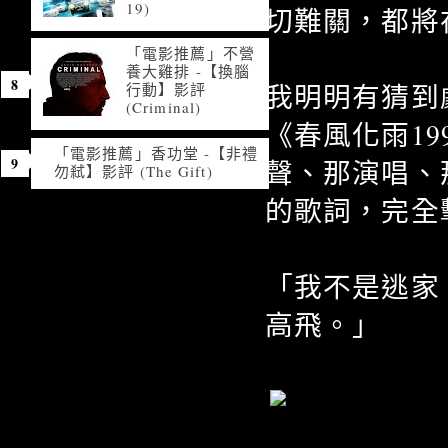
19)
切難關，都將
「電影推薦」不營
養大雞排 -【換腦
我明明有猜到
行動】影評
(Criminal)
《春風化雨1
「電影推薦」香功堂 -【非禮
聲、那演唱、
勿弒】影評 (The Gift)
的歌詞，完全
「我不是逃家
高飛。」