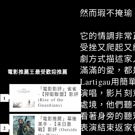
然而瑕不掩瑜
它的情調非常
受挫又爬起又
劇方式描述家
滿滿的愛，都
電影推薦王最受歡迎推薦
Lartiga
「電影影評」雀雀
演唱，影片刻
-【捍衛聯盟】影評
(Rise of the
處境，他們聽
Guardians)
看著身旁的聽
「電影推薦」幕後
黑手 –【末日激
表演結束返家
戰】影評 (Outside
the Wire)