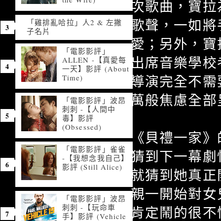
次歌曲，寶拉
歌聲，一如將
「雞排亂哈拉」人2 & 左撇
子名片
愛；另外，寶
「電影影評」
出席音樂學校
ALLEN -【真愛每
一天】影評 (About
導演完全不需
Time)
萬般焦慮全部
「電影影評」波昂
刺刺 -【人間中
毒】影評
(Obsessed)
《貝禮一家》
「電影影評」雀雀
猜到下一幕劇
-【我想念我自己】
影評 (Still Alice)
就猜到她真正
親一開始對女
「電影影評」波昂
刺刺 -【玩命車
肯定鬧的很不
手】影評 (Vehicle