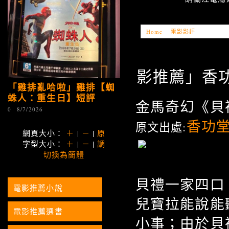
Home
»
電影影評
»
「電影推薦」
影推薦」香功堂 
「雞排亂哈啦」雞排【蜘
蛛人：重生日】短評
金馬奇幻《貝
0
8/7/2026
香功
原文出處:
網頁大小：
＋
|
－
|
原
字型大小：
＋
|
－
|
調
切換為簡體
貝禮一家四口
電影推薦小說
兒寶拉能說能
電影推薦選書
小事；由於貝