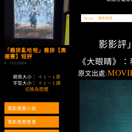
Home
»
電影影評
»
「電影影評
影影評」A
「雞排亂哈啦」雞排【奧
德賽】短評
《大眼睛》：
0
7/21/2026
MOVI
原文出處:
網頁大小：
＋
|
－
|
原
字型大小：
＋
|
－
|
調
切換為簡體
電影推薦小說
電影推薦選書