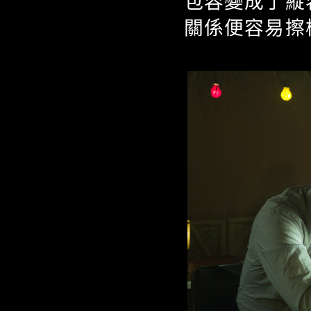
包容變成了縱
關係便容易擦