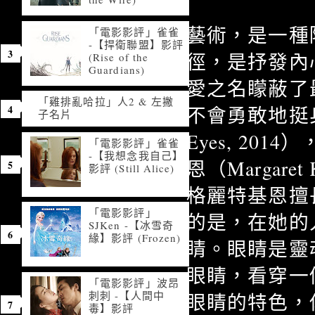
藝術，是一種
「電影影評」雀雀
-【捍衛聯盟】影評
徑，是抒發內
(Rise of the
Guardians)
愛之名矇蔽了
「雞排亂哈拉」人2 & 左撇
不會勇敢地挺
子名片
Eyes, 20
「電影影評」雀雀
-【我想念我自己】
恩（Margar
影評 (Still Alice)
格麗特基恩擅
「電影影評」
的是，在她的
SJKen -【冰雪奇
緣】影評 (Frozen)
睛。眼睛是靈
眼睛，看穿一
「電影影評」波昂
刺刺 -【人間中
眼睛的特色，
毒】影評