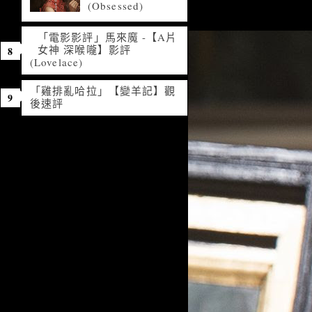
(Obsessed)
「電影影評」馬來魔 -【A片
女神 深喉嚨】影評
(Lovelace)
「雞排亂哈拉」【變羊記】觀
後速評