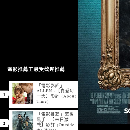
電影推薦王最受歡迎推薦
「電影影評」
ALLEN -【真愛每
一天】影評 (About
Time)
「電影推薦」幕後
黑手 –【末日激
戰】影評 (Outside
the Wire)