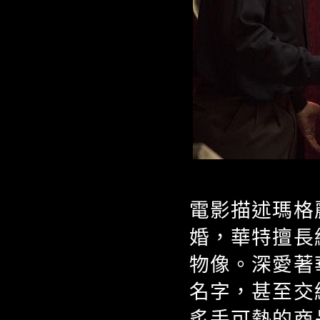
電影描述瑪格
婚，華特擅長
物像。深愛著
名字，甚至交
炙手可熱的商