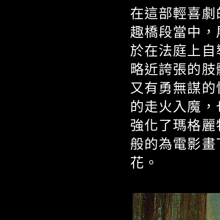
在這部輕喜劇
趣橋段當中，
於在法庭上自
略近誇張的肢
又有勇無謀的
的走火入魔，
強化了瑪格麗
般的為電影畫
花。