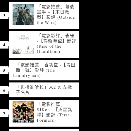
「電影推薦」幕後
黑手 –【末日激
戰】影評 (Outside
the Wire)
「電影影評」雀雀
-【捍衛聯盟】影評
(Rise of the
Guardians)
「電影推薦」香功堂 -【青田
街一號】影評 (The
Laundryman)
「雞排亂哈拉」人2 & 左撇
子名片
「電影推薦」
SJKen -【火星異
種】影評 (Terra
Formars)