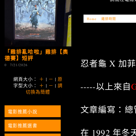
Home
»
雞排時間
»
「雞排亂
「雞排亂哈啦」雞排【奧
德賽】短評
忍者龜 X 加
0
7/21/2026
網頁大小：
＋
|
－
|
原
-----以上來自
G
字型大小：
＋
|
－
|
調
切換為簡體
文章編寫：總
電影推薦小說
電影推薦選書
在 1992 