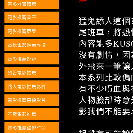
電影好書推薦
電影推薦書單
猛鬼舔人這個
尾班車，將恐
電影推薦原聲
內容能多KU
電玩電影推薦專欄
沒有劇情，因
電影推薦影評
外飛來一筆讓
預告電影推薦
本系列比較偏
有不少噴血與
路人電影推薦影評
人物臉部時意
電影推薦惡搞影片
影我們不能要
花絮電影推薦
電影推薦雞排時間