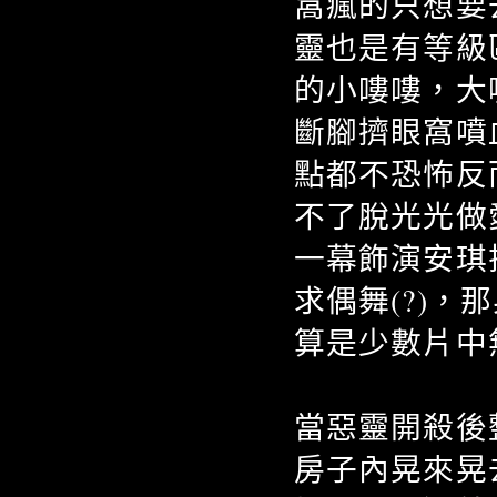
窩瘋的只想要
靈也是有等級
的小嘍嘍，大
斷腳擠眼窩噴
點都不恐怖反
不了脫光光做
一幕飾演安琪
求偶舞(?)
算是少數片中
當惡靈開殺後
房子內晃來晃