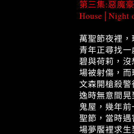
第三集:惡魔豪
House│Night 
萬聖節夜裡，
青年正尋找一
碧與荷莉，沒
場被射傷，而
文森開槍殺警
逸時無意間晃
鬼屋，幾年前
聖節，當時遇
場夢饜裡求生