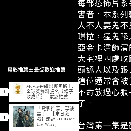
每部恐怖片系
害者，本系列
人不人要鬼不
琪拉，猛鬼舔
亞金卡達飾演
大宅裡四處收
頭舔人以及跟
電影推薦王最受歡迎推薦
這位通常會被
Movie連續榮獲奧斯卡/
不肯放過心狠
金球獎雙料提名《橘子
收成時》 | 電影推薦
了。
「電影推薦」幕後
黑手 –【末日激
戰】影評 (Outside
台灣第一集是
the Wire)