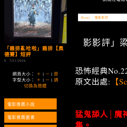
Home
»
電影影評
»
「電影影評
影影評」梁清
「雞排亂哈啦」雞排【奧
德賽】短評
0
7/21/2026
恐怖經典No.22 
網頁大小：
＋
|
－
|
原
原文出處:
【Sc
字型大小：
＋
|
－
|
調
切換為簡體
電影推薦小說
猛鬼舔人│魔神之夜
電影推薦選書
集。