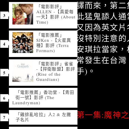
譯而來，第二
「電影影評」
ALLEN -【真愛每
此猛鬼舔人通
一天】影評 (About
Time)
又因為英文片
「電影推薦」
沒特別注意的
SJKen -【火星異
種】影評 (Terra
安琪拉當家，
Formars)
常發生在台灣
「電影影評」雀雀
手)。
-【捍衛聯盟】影評
(Rise of the
Guardians)
「電影推薦」香功堂 -【青田
街一號】影評 (The
Laundryman)
第一集:魔神之夜│
「雞排亂哈拉」人2 & 左撇
子名片