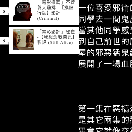
「電影推薦」不營
一位喜愛邪術
養大雞排 -【換腦
行動】影評
同學去一間鬼
(Criminal)
當其他同學感
「電影影評」雀雀
-【我想念我自己】
到自己前世的
影評 (Still Alice)
屋的邪惡猛鬼
展開了一場血腥
第一集在惡搞
是其它兩集的
畢竟它就像交