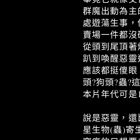
群魔出動為主
處遊蕩生事，
賣場一件都沒
從頭到尾頂著
趴到喚醒惡靈
應該都挺傻眼
頭?狗頭?蟲?
本片年代可是1
說是惡靈，還
星生物(蟲)