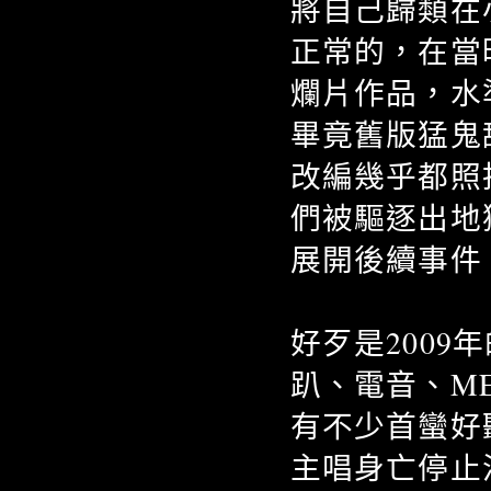
將自己歸類在
正常的，在當
爛片作品，水
畢竟舊版猛鬼
改編幾乎都照
們被驅逐出地
展開後續事件
好歹是200
趴、電音、M
有不少首蠻好
主唱身亡停止活動的D