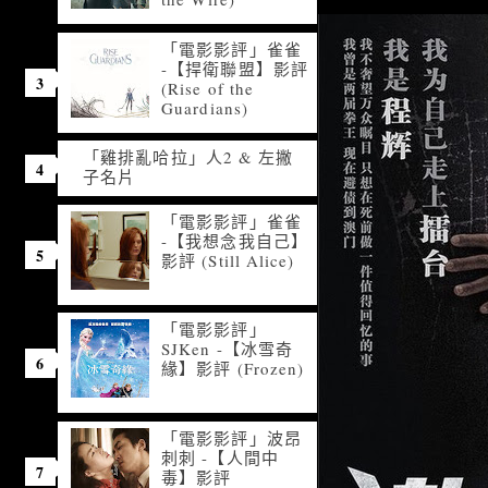
「電影影評」雀雀
-【捍衛聯盟】影評
(Rise of the
Guardians)
「雞排亂哈拉」人2 & 左撇
子名片
「電影影評」雀雀
-【我想念我自己】
影評 (Still Alice)
「電影影評」
SJKen -【冰雪奇
緣】影評 (Frozen)
「電影影評」波昂
刺刺 -【人間中
毒】影評