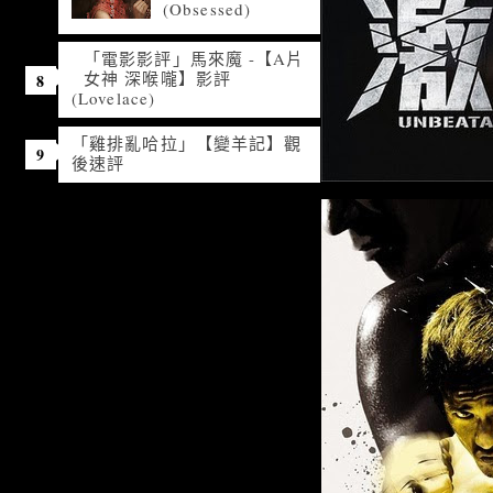
(Obsessed)
「電影影評」馬來魔 -【A片
女神 深喉嚨】影評
(Lovelace)
「雞排亂哈拉」【變羊記】觀
後速評