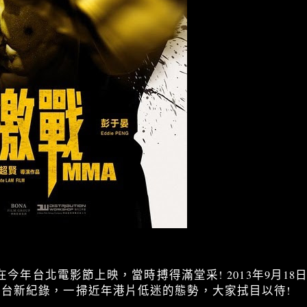
搶先在今年台北電影節上映，當時搏得滿堂采! 2013年9月1
在台新紀錄，一掃近年港片低迷的態勢，大家拭目以待!