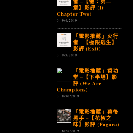
者 –【牠：第二
章】影評 (It
Chapter Two)
0
9/4/2019
「電影推薦」火行
者 –【極限逃生】
影評 (Exit)
0
9/3/2019
「電影推薦」香功
堂 –【下半場】影
評 (We Are
Champions)
0
8/30/2019
「電影推薦」幕後
黑手 –【花椒之
味】影評 (Fagara)
0
8/28/2019