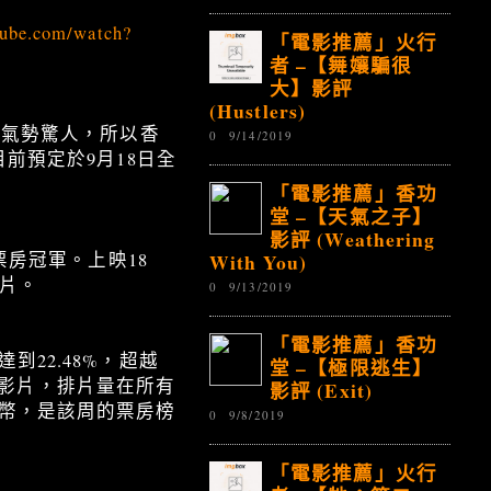
tube.com/watch?
「電影推薦」火行
者 –【舞孃騙很
大】影評
(Hustlers)
轟動氣勢驚人，所以香
0
9/14/2019
目前預定於9月18日全
「電影推薦」香功
堂 –【天氣之子】
影評 (Weathering
With You)
票房冠軍。上映18
產片。
0
9/13/2019
「電影推薦」香功
到22.48%，超越
堂 –【極限逃生】
影片，排片量在所有
影評 (Exit)
民幣，是該周的票房榜
0
9/8/2019
「電影推薦」火行