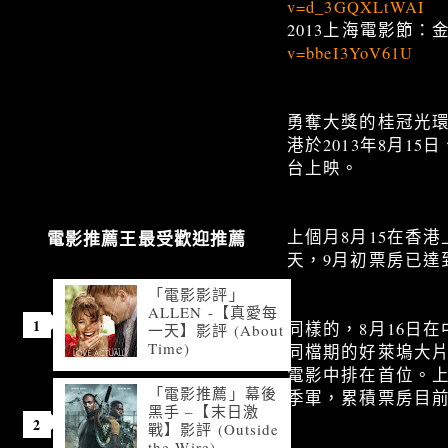
v=d_3GQXLtWAI
2013上海電影節
v=bbeI3YoV61U
勇奪大獎的桂冠光環加
港於2013年8月1
台上映。
上個月8月15在香港
電影推薦王最受歡迎推薦
天，9月初票房已達到
「電影影評」
ALLEN -【真愛每
同樣的，8月16日在
一天】影評 (About
Time)
同檔期的好萊塢大
電影中排在首位。上
「電影推薦」幕後
季軍，累積票房目前
黑手 –【末日激
戰】影評 (Outside
the Wire)