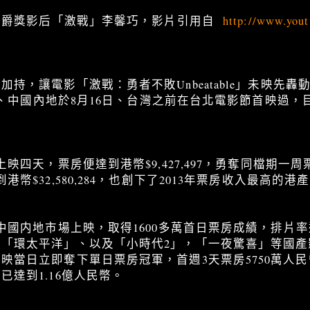
：金爵獎影后「激戰」李馨巧，影片引用自
http://www.you
持，讓電影「激戰：勇者不敗Unbeatable」未映先
5日、中國內地於8月16日、台灣之前在台北電影節首映過，
上映四天，票房便達到港幣$9,427,497，勇奪同檔期一周
港幣$32,580,284，也創下了2013年票房收入最高的港
中國内地市場上映，取得1600多萬首日票房成績，排片率達
片「環太平洋」、以及「小時代2」，「一夜驚喜」等國產
映當日立即奪下單日票房冠軍，首週3天票房5750萬人
已達到1.16億人民幣。