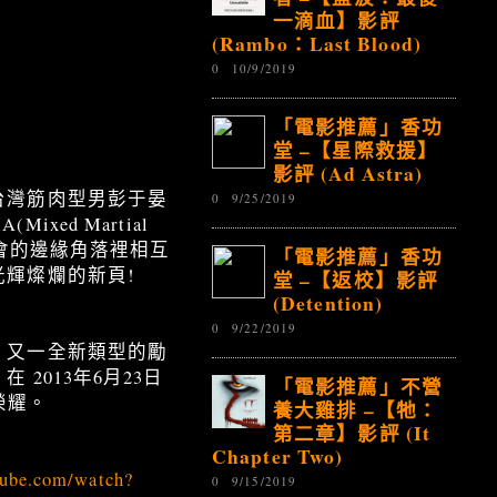
一滴血】影評
(Rambo：Last Blood)
0
10/9/2019
「電影推薦」香功
堂 –【星際救援】
影評 (Ad Astra)
台灣筋肉型男彭于晏
0
9/25/2019
d Martial
社會的邊緣角落裡相互
「電影推薦」香功
光輝燦爛的新頁!
堂 –【返校】影評
(Detention)
0
9/22/2019
，又一全新類型的勵
013年6月23日
「電影推薦」不營
榮耀。
養大雞排 –【牠：
第二章】影評 (It
Chapter Two)
tube.com/watch?
0
9/15/2019