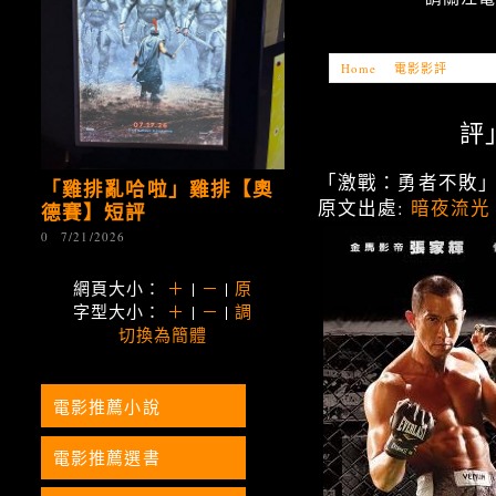
Home
»
電影影評
»
「電影
評」
「激戰：勇者不敗」-
「雞排亂哈啦」雞排【奧
原文出處:
暗夜流光
德賽】短評
0
7/21/2026
網頁大小：
＋
|
－
|
原
字型大小：
＋
|
－
|
調
切換為簡體
電影推薦小說
電影推薦選書