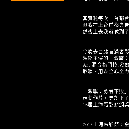
其實我每次上台都
但我在上台前都會
然後上去我就做到了
今晚去台北喜滿客
領銜主演的「激戰：勇
Art 混合格鬥技
取暖，用盡全心全
「激戰：勇者不敗
志動作片，更創下了
16屆上海電影節頒
2013上海電影節