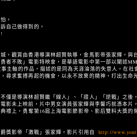
會怕，
告訴自己做得到的，
!
影城，觀賞由香港導演林超賢執導，金馬影帝張家輝，與
者不敗」電影特映會，是華語電影中第一部以闡述MMA(Mixe
)為故事主軸的作品，描述的是同為天涯淪落的失意人，在
力，尋求奮搏再起的機會，以永不放棄的精神，打出生命
」不僅是導演林超賢繼「線人」、「證人」「逆戰」之後
電影未上映前，片中男女演員張家輝與李馨巧就憑本片，在 2
獎典禮上，勇奪第16屆上海電影節影帝、影后雙料大獎的
：金爵獎影帝「激戰」張家輝，影片引用自
http://www.you