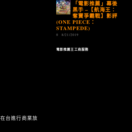
「電影推薦」幕後
黑手 –【航海王：
奪寶爭霸戰】影評
(ONE PIECE：
STAMPEDE)
0
8/21/2019
電影推薦王工商服務
8日在台進行商業放