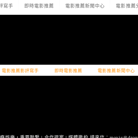
評寫手
即時電影推薦
電影推薦新聞中心
電影推薦
電影推薦影評寫手
即時電影推薦
電影推薦新聞中心
娛樂，重要聯繫 | 合作提案 | 媒體邀約 請來信：movie@droupn