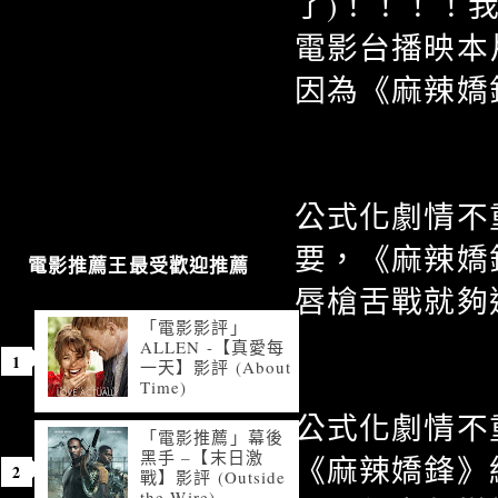
了)！！！！
電影台播映本
因為《麻辣嬌
公式化劇情不
要，《麻辣嬌鋒》光看
電影推薦王最受歡迎推薦
唇槍舌戰就夠
「電影影評」
ALLEN -【真愛每
一天】影評 (About
Time)
公式化劇情不
「電影推薦」幕後
黑手 –【末日激
《麻辣嬌鋒》
戰】影評 (Outside
the Wire)