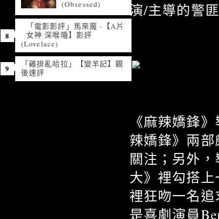
(Obsessed)
演/主導的警
「電影影評」馬來魔 -【A片
女神 深喉嚨】影評
(Lovelace)
「雞排亂哈拉」【變羊記】觀
後速評
《麻辣嬌鋒》導
辣嬌鋒》兩部
關注；另外，導演
大》裡勾搭上
裡狂吻一名追
是喜劇演員Ben