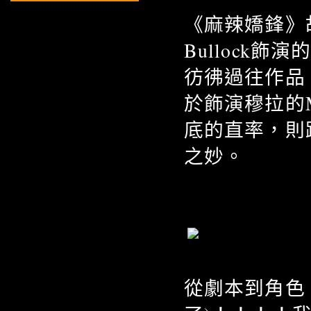
《麻辣嬌鋒》故
Bullock
彷彿過往作品
於飾演穆拉的Me
底的直率，則
之妙。
從劇本到角色