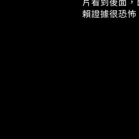
片看到後面，
賴證據很恐怖