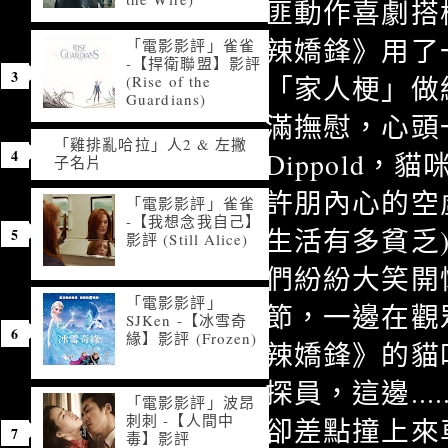
匪動作喜劇搭
辣嬌鋒》用了
「電影影評」雀雀
-【捍衛聯盟】影評
「家人梗」做
(Rise of the
Guardians)
滿撫慰，心頭一
「雞排亂哈拉」人2 & 左撇
Dippold
子名片
許朋內心的空
「電影影評」雀雀
-【我想念我自己】
生活有多貧乏
影評 (Still Alice)
們紛紛大笑開
「電影影評」
節，一邊在觀
SJKen -【冰雪奇
緣】影評 (Frozen)
辣嬌鋒》的貓
探員，這邊...
「電影影評」波昂
刺刺 -【人間中
卻差點撞上來
毒】影評