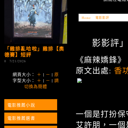
Home
»
電影影評
»
「電影影評
影影評」香
「雞排亂哈啦」雞排【奧
德賽】短評
《麻辣嬌鋒》
0
7/21/2026
原文出處:
香
網頁大小：
＋
|
－
|
原
字型大小：
＋
|
－
|
調
切換為簡體
電影推薦小說
一個是打扮保
電影推薦選書
艾許朋，一個