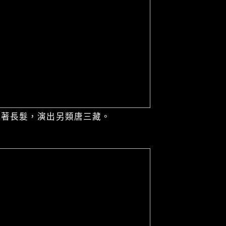
留著長髮，演出另類唐三藏。