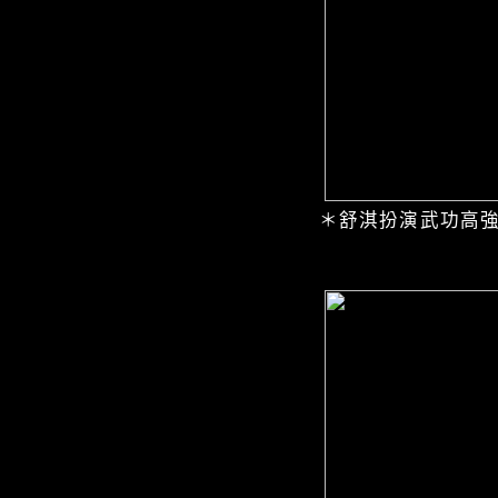
＊舒淇扮演武功高