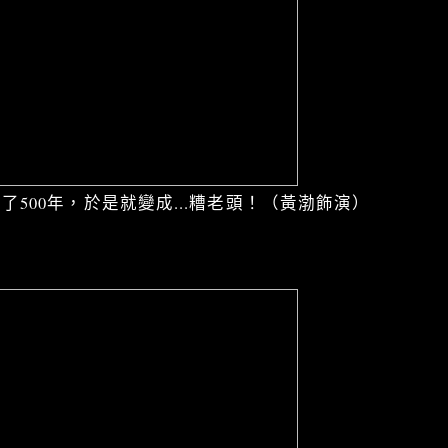
了500年，於是就變成...糟老頭！（黃渤飾演）