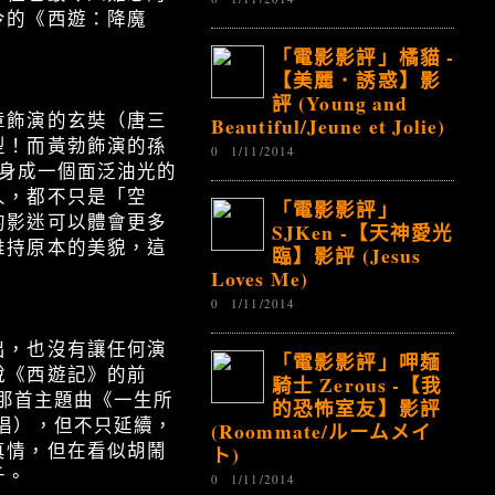
今的《西遊：降魔
「電影影評」橘貓 -
【美麗．誘惑】影
評 (Young and
章飾演的玄奘（唐三
Beautiful/Jeune et Jolie)
型！而黃勃飾演的孫
0
1/11/2014
化身成一個面泛油光的
人，都不只是「空
「電影影評」
的影迷可以體會更多
SJKen -【天神愛光
維持原本的美貌，這
臨】影評 (Jesus
Loves Me)
0
1/11/2014
出，也沒有讓任何演
「電影影評」呷麺
說《西遊記》的前
騎士 Zerous -【我
的那首主題曲《一生所
的恐怖室友】影評
唱），但不只延續，
(Roommate/ルームメイ
真情，但在看似胡鬧
ト)
千。
0
1/11/2014