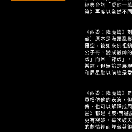
經典台詞「愛你一
篇》再度以全然不
《西遊：降魔篇》
藏）原本是滿頭亂
悟空，被如來佛祖鎮
公子哥，變成最帥
虛」而且「腎虛」
樂趣。但無論是展
和周星馳以前總是
《西遊：降魔篇》
員模仿他的表演，
傳，也可以解釋成周
愛》都是《東/西遊
更有突破，這次破
的劇情裡面埋藏著