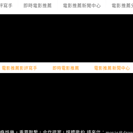
評寫手
即時電影推薦
電影推薦新聞中心
電影推薦
電影推薦影評寫手
即時電影推薦
電影推薦新聞中心
娛樂，重要聯繫 | 合作提案 | 媒體邀約 請來信：movie@droupn