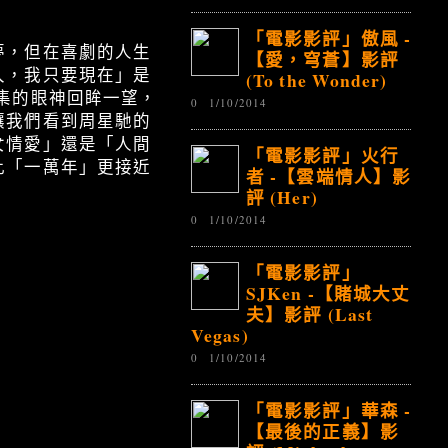
「電影影評」傲風 -
夢，但在喜劇的人生
【愛，穹蒼】影評
久，我只要現在」是
(To the Wonder)
集的眼神回眸一望，
0
1/10/2014
讓我們看到周星馳的
女情愛」還是「人間
「電影影評」火行
比「一萬年」更接近
者 -【雲端情人】影
評 (Her)
0
1/10/2014
「電影影評」
SJKen -【賭城大丈
夫】影評 (Last
Vegas)
0
1/10/2014
「電影影評」華森 -
【最後的正義】影