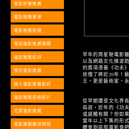
電影好書推薦
電影推薦書單
電影推薦原聲
電玩電影推薦專欄
早年的周星馳電影
電影推薦影評
以及網路文化推波
的獎項憑著《功夫
預告電影推薦
迷慢了將近20年！
王，更是藝術家，
路人電影推薦影評
電影推薦惡搞影片
從早期遭受文化界
孤寂，近年的《功
花絮電影推薦
或感觸有關？但如果
當年以上下集的形
電影推薦雞排時間
體會到這部電影竟