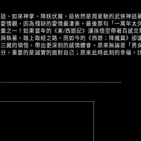
笑話、如來神掌、降妖伏魔，這依然是周星馳的武俠神話
的愛情觀，因為殘缺的愛情最淒美。最後那句「一萬年太
彙之一！如果當年的《東/西遊記》讓孫悟空帶著百感交
愛與執著，踏上取經之路，而如今的《西遊：降魔篇》卻
唐三藏的領悟，帶出更深刻的感情體會。原來無論是「男
之分，重要的是誠實的面對自己；原來此時此刻的幸福，
-------------------------------------------------------