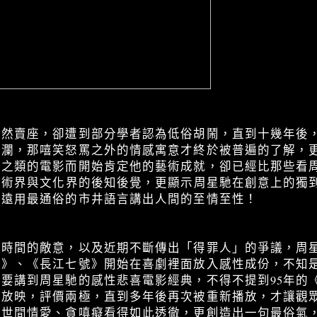
雖然賣座，卻遭到部分學者認為低俗胡鬧，直到十幾年後
助瀾，那嘻笑怒罵之外的情感寓意才終於被普遍的了解，
》之類的電影而開始肯定他的藝術成就，卻已經比那些看
藝術界與文化界的後知後覺，更顯示周星馳在創意上的獨
永遠用最通俗的市井語言講出人間的至情至性！
長時間的敵意，以及近期不斷傳出「得罪人」的爭議，周
夫》、《長江七號》開始在喜劇裡面放入感性成份，不知
要講到周星馳的感性悲喜電影經典，不得不提到95年的
式放映，評價兩極，直到多年後再次被重新播放，才讓觀
把世間情愛、貪嗔癡看得如此透徹，更創造出一句最俗氣