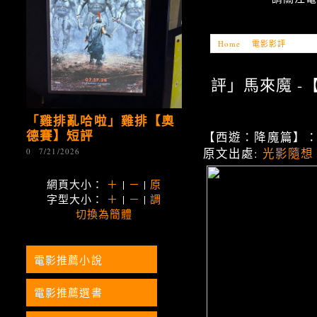
Home
»
電影影評
»
「電影
評」馬來魔 -【西遊
「雞排亂哈啦」雞排【奧
德賽】短評
【西遊：降魔篇】
原文出處:
光影隨想
0
7/21/2026
網頁大小：
＋
|
－
|
原
字型大小：
＋
|
－
|
調
切換為簡體
電影推薦小說
電影推薦選書