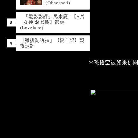
(Obsessed)
「電影影評」馬來魔 -【A片
女神 深喉嚨】影評
(Lovelace)
「雞排亂哈拉」【變羊記】觀
後速評
＊孫悟空被如來佛關