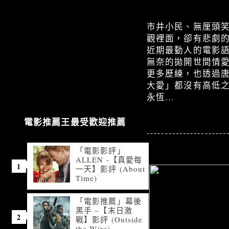
市井小民、無厘頭
觀裡面，卻有悲劇
近期最動人的電影語
無奈的拋開世間情
更多歷練，也透過
大愛」都沒有高低
永恆…
電影推薦王最受歡迎推薦
----------------------
「電影影評」
ALLEN -【真愛每
一天】影評 (About
Time)
「電影推薦」幕後
黑手 –【末日激
戰】影評 (Outside
the Wire)