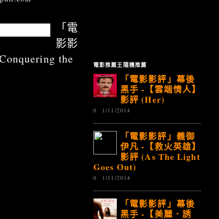
「電
mons)
影影
quering the
電影推薦王隨機推薦
「電影影評」幕後
黑手 -【雲端情人】
影評 (Her)
0
1/11/2014
「電影影評」義御
伊凡 -【救火英雄】
影評 (As The Light
Goes Out)
0
1/11/2014
「電影影評」幕後
黑手 -【美麗．誘