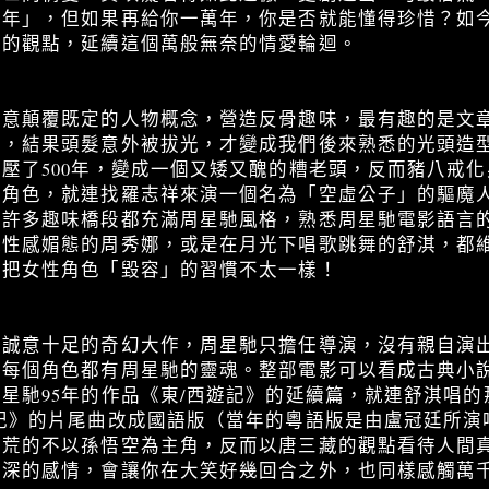
萬年」，但如果再給你一萬年，你是否就能懂得珍惜？如
同的觀點，延續這個萬般無奈的情愛輪迴。
刻意顛覆既定的人物概念，營造反骨趣味，最有趣的是文
髮，結果頭髮意外被拔光，才變成我們後來熟悉的光頭造
壓了500年，變成一個又矮又醜的糟老頭，反而豬八戒
的角色，就連找羅志祥來演一個名為「空虛公子」的驅魔
，許多趣味橋段都充滿周星馳風格，熟悉周星馳電影語言
現性感媚態的周秀娜，或是在月光下唱歌跳舞的舒淇，都
愛把女性角色「毀容」的習慣不太一樣！
是誠意十足的奇幻大作，周星馳只擔任導演，沒有親自演
但每個角色都有周星馳的靈魂。整部電影可以看成古典小
星馳95年的作品《東/西遊記》的延續篇，就連舒淇唱
記》的片尾曲改成國語版（當年的粵語版是由盧冠廷所演
天荒的不以孫悟空為主角，反而以唐三藏的觀點看待人間
很深的感情，會讓你在大笑好幾回合之外，也同樣感觸萬