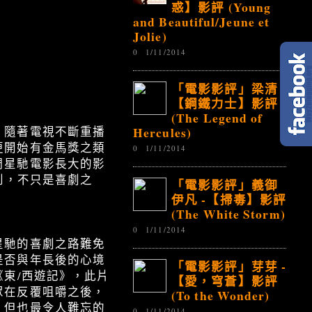
惑】影評 (Young
and Beautiful/Jeune et
Jolie)
0
1/11/2014
「電影影評」梁清 -
【鋼鐵力士】影評
(The Legend of
Hercules)
，隨著電視不斷重播
更開始有金馬獎之類
0
1/11/2014
周星馳電影長大的影
到，不只是喜劇之
「電影影評」義御
伊凡 -【掃毒】影評
(The White Storm)
0
1/11/2014
星馳的喜劇之路難免
是否與年長後的心境
「電影影評」芽芽 -
《東/西遊記》，此片
【愛，穹蒼】影評
眾在反覆咀嚼之後，
(To the Wonder)
，但也最令人難忘的
0
1/11/2014