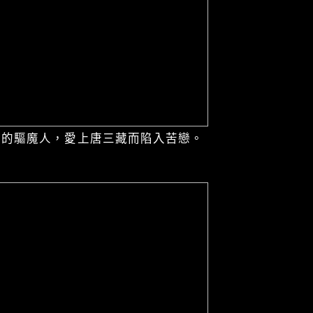
強的驅魔人，愛上唐三藏而陷入苦戀。