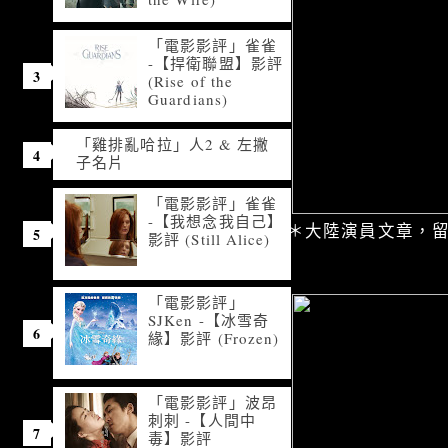
「電影影評」雀雀
-【捍衛聯盟】影評
(Rise of the
Guardians)
「雞排亂哈拉」人2 & 左撇
子名片
「電影影評」雀雀
-【我想念我自己】
＊大陸演員文章，
影評 (Still Alice)
「電影影評」
SJKen -【冰雪奇
緣】影評 (Frozen)
「電影影評」波昂
刺刺 -【人間中
毒】影評