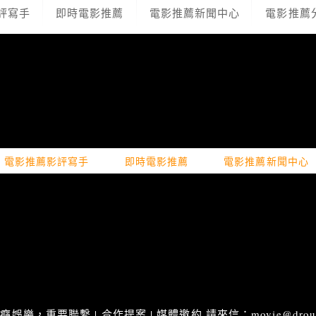
評寫手
即時電影推薦
電影推薦新聞中心
電影推薦
電影推薦影評寫手
即時電影推薦
電影推薦新聞中心
娛樂，重要聯繫 | 合作提案 | 媒體邀約 請來信：movie@droupn