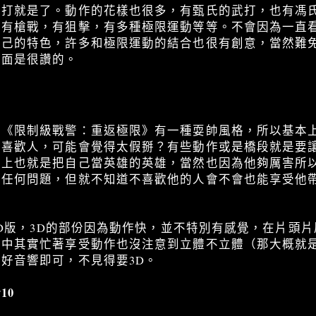
路打就是了。動作的花樣也很多，有甄氏的武打，也有馮
，有槍戰，有狙擊，有多種極限運動等等。不會因為一直
自己的特色，許多和極限運動的結合也很有創意，當然難
方面是很讚的。
是《限制級戰警：重返極限》有一種耍帥風格，所以基本
不喜歡人，可能會覺得太假掰？有些動作或是橋段就是要
定上也就是把自己當英雄的英雄，當然也因為他夠厲害所
沒任何問題，但就不知道不喜歡他的人會不會也能享受他
 3D版，3D的部份因為動作快，並不特別有感覺，在片頭
程中其實忙著享受動作也沒注意到立體不立體（那大概就
好音響即可，不見得要3D。
10