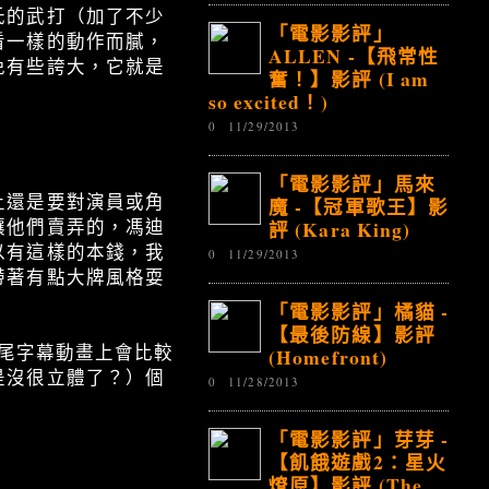
氏的武打（加了不少
「電影影評」
看一樣的動作而膩，
ALLEN -【飛常性
免有些誇大，它就是
奮！】影評 (I am
so excited！)
0
11/29/2013
「電影影評」馬來
上還是要對演員或角
魔 -【冠軍歌王】影
評 (Kara King)
讓他們賣弄的，馮迪
以有這樣的本錢，我
0
11/29/2013
帶著有點大牌風格耍
「電影影評」橘貓 -
【最後防線】影評
片尾字幕動畫上會比較
(Homefront)
是沒很立體了？）個
0
11/28/2013
「電影影評」芽芽 -
【飢餓遊戲2：星火
燎原】影評 (The