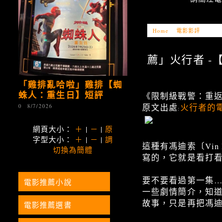
Home
»
電影影評
»
「電影
薦」火行者 -【限
「雞排亂哈啦」雞排【蜘
蛛人：重生日】短評
《限制級戰警：重
原文出處
火行者的
0
8/7/2026
:
網頁大小：
＋
|
－
|
原
字型大小：
＋
|
－
|
調
這種有馮迪索〔Vin D
切換為簡體
寫的，它就是看打
要不要看過第一集
電影推薦小說
一些劇情簡介，知道
故事，只是再把馮
電影推薦選書