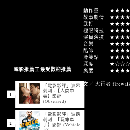
動作量 ★★★★
故事劇情 ★★★
武打 ★★★★
極限特技 ★★★
演員演技 ★★★
音樂 ★★★★
酷帥 ★★★★
冷笑點 ★★★★
深度 ★☆☆☆
電影推薦王最受歡迎推薦
爽度 ★★★★
文／ 火行者 firewalk
「電影影評」波昂
刺刺 -【人間中
毒】影評
(Obsessed)
「電影影評」波昂
刺刺 -【玩命車
手】影評 (Vehicle
19)