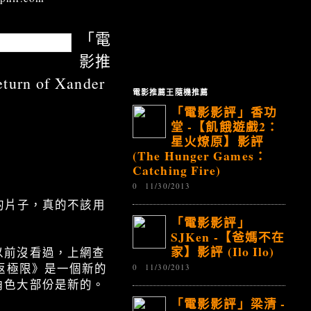
「電
e)
影推
 of Xander
電影推薦王隨機推薦
「電影影評」香功
堂 -【飢餓遊戲2：
星火燎原】影評
(The Hunger Games：
Catching Fire)
0
11/30/2013
aa〕的片子，真的不該用
「電影影評」
SJKen -【爸媽不在
家】影評 (Ilo Ilo)
以前沒看過，上網查
返極限》是一個新的
0
11/30/2013
角色大部份是新的。
「電影影評」梁清 -