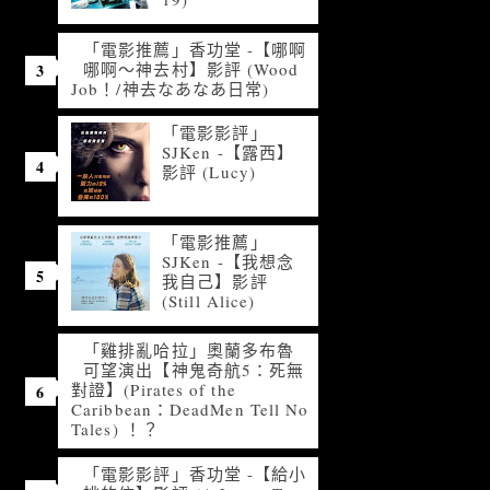
「電影推薦」香功堂 -【哪啊
哪啊～神去村】影評 (Wood
Job！/神去なあなあ日常)
「電影影評」
SJKen -【露西】
影評 (Lucy)
「電影推薦」
SJKen -【我想念
我自己】影評
(Still Alice)
「雞排亂哈拉」奧蘭多布魯
可望演出【神鬼奇航5：死無
對證】(Pirates of the
Caribbean：DeadMen Tell No
Tales) ！？
「電影影評」香功堂 -【給小