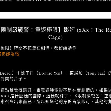
推薦」火行者 -【限制級戰警：重返極限】影評 (xXx：The Return of Xander Cag
制級戰警：重返極限】影評 (xXx：The Return
Cage)
返極限》時間不花費在劇情，都留給動作
電影部落格
iesel〕＋甄子丹〔Donnie Yen〕＋東尼加〔Tony J
看到爽的片子。
…這點我覺得還好，畢竟這種電影不是在賣劇情的，如果
XXX是什麼樣的團隊，這樣就夠了。《限制級戰警：重
迪索召喚出來而已，所以知道他的身份背景即可，其他的