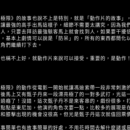
返極限》的故事也說不上是特別，就是「動作片的故事」
要讓最強的高手出馬這樣子，細節不需要太講究，因為我
找人，只要去拜訪最強駭客馬上就會找到人，如果要干擾
了，基本上劇情可以說是「防呆」的，所有的東西都簡化
主角們繼續打下去。
但也稱不上好，就動作片來說可以接受。重要的，是動作
返極限》的動作從電影一開始就讓馮迪索帶一段非常刺激
然後馬上又有甄子丹來一段漂亮極了的一對多武打，光這
得過癮了！沒錯，這次甄子丹不是來客串的，戲份很多，
一點點是東尼加，他演的角色次要一點，比較多的展現是
擊和膝擊出現的機會沒很高。但光是甄子丹這次就值回票
故事簡單也有故事簡單的好處，不用花時間去解什麼謎或