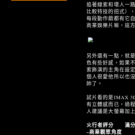
追著線索和壞人一
比較特技的招式）
每段動作戲都有它
商業娛樂片嘛，這
另外還有一點，就
色有些好感，如果
索飾演的主角在設
個人很愛他所以也
帥了。
試片看的是IMAX
有立體感而已，過
人建議是大螢幕加上
火行者評分 滿分
–商業觀眾角度