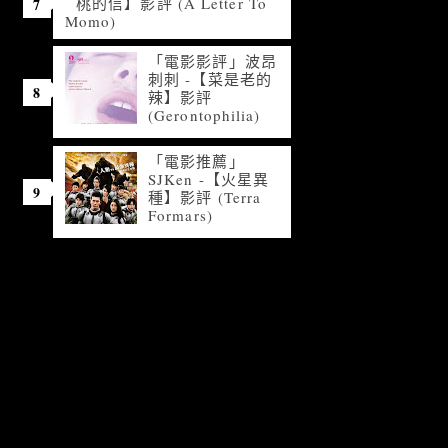
桃的信】影評 (A Letter To
Momo)
「電影影評」波昂
刺刺 -【菜是老的
辣】影評
(Gerontophilia)
「電影推薦」
SJKen -【火星異
種】影評 (Terra
Formars)