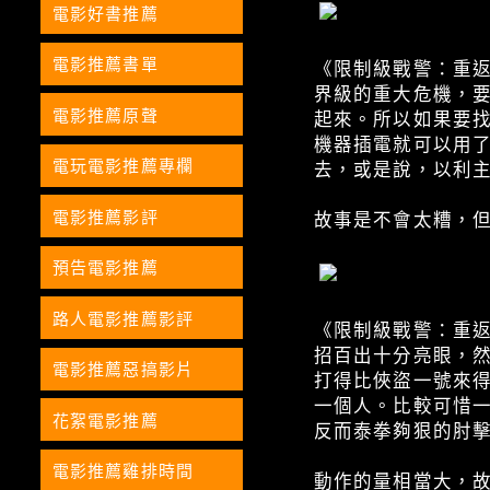
電影好書推薦
電影推薦書單
《限制級戰警：重
界級的重大危機，
電影推薦原聲
起來。所以如果要
機器插電就可以用
電玩電影推薦專欄
去，或是說，以利
電影推薦影評
故事是不會太糟，
預告電影推薦
路人電影推薦影評
《限制級戰警：重
招百出十分亮眼，
電影推薦惡搞影片
打得比俠盜一號來
一個人。比較可惜
花絮電影推薦
反而泰拳夠狠的肘
電影推薦雞排時間
動作的量相當大，