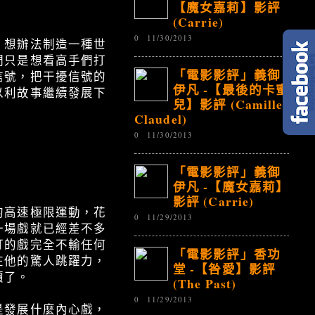
【魔女嘉莉】影評
(Carrie)
0
11/30/2013
，想辦法制造一種世
們只是想看高手們打
「電影影評」義御
信號，把干擾信號的
伊凡 -【最後的卡蜜
以利故事繼續發展下
兒】影評 (Camille
Claudel)
0
11/30/2013
！
「電影影評」義御
伊凡 -【魔女嘉莉】
影評 (Carrie)
的高速極限運動，花
0
11/29/2013
一場戲就已經差不多
打的戲完全不輸任何
「電影影評」香功
在他的驚人跳躍力，
堂 -【咎愛】影評
價了。
(The Past)
0
11/29/2013
是發展什麼內心戲，