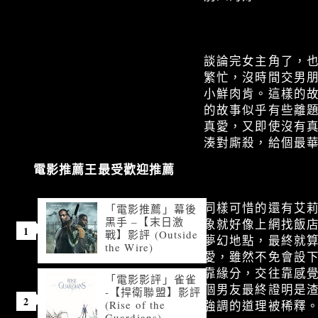
談論完女主角了，
繁忙，沒時間交男
小鮮肉肯。這樣的故事發
的故事似乎有些離題
真愛，又即使沒有
湊對廝殺，給個最華
電影推薦王最受歡迎推薦
同樣可惜的還有艾
「電影推薦」幕後
黑手 –【末日激
象就好像上網找飯
戰】影評 (Outside
夢幻地點，最終就
the Wire)
愛，雖然不免會設
靠緣分，交往靠感覺
「電影影評」雀雀
個男友最終證明是
-【捍衛聯盟】影評
(Rise of the
強調的道理被稀釋
Guardians)