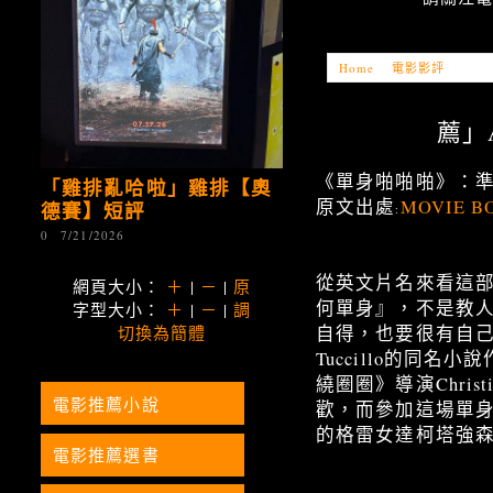
Home
»
電影影評
»
「電影
薦」A
《單身啪啪啪》：
「雞排亂哈啦」雞排【奧
原文出處
MOVIE B
德賽】短評
:
0
7/21/2026
從英文片名來看這部電影
網頁大小：
＋
|
－
|
原
何單身』，不是教
字型大小：
＋
|
－
|
調
自得，也要很有自己的態度
切換為簡體
Tuccillo的同
繞圈圈》導演Chri
電影推薦小說
歡，而參加這場單
的格雷女達柯塔強森
電影推薦選書