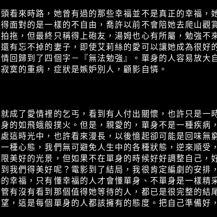
回頭看來時路，她曾有過的那些幸福並不是真正的幸福，
她得面對的是一樣的不自由，喬許以前不會陪她去爬山觀
姆拍拖，但最終只稱得上砲友，湯姆也心有所屬，勉強不
裡還有忘不掉的妻子，即使艾莉絲的愛可以讓她成為很好
愛情回歸到了四個字－『無法勉強』。單身的人容易放大
上寂寞的重病，症狀是嫉妒別人，顧影自憐。
人就成了愛情裡的乞丐，看到有人付出關懷，也許只是一
顧身的如飛蛾般撲火。但是，親愛的，單身不是一種疾病
身處這時光中，也許看來漫長，以後憶起卻可能是回味無
是一種心態，我們無可避免人生中的各種狀態，逆來順受
無限美好的光景，但如果不在單身的時候好好調整自己，
得到我們得美好呢？電影到了結局，我很肯定編劇的安排
比的幸福，只有懂幸福的人才會懂單身、不單身是一樣精
不管有沒有看到那個值得她等待的人，都已是很完整的結
希望，這是每個單身的人都該擁有的態度。把自己準備好