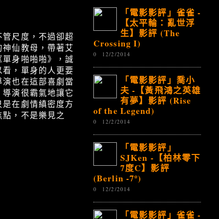
「電影影評」雀雀 -
【太平輪：亂世浮
生】影評 (The
不管尺度，不過卻超
Crossing I)
的神仙教母，帶著艾
0
12/2/2014
《單身啪啪啪》，誠
以看，單身的人更要
「電影影評」喬小
導演也在這部喜劇當
夫 -【黃飛鴻之英雄
，導演很霸氣地讓它
有夢】影評 (Rise
只是在劇情縝密度方
of the Legend)
焦點，不是樂見之
0
12/2/2014
「電影影評」
SJKen -【柏林零下
7度C】影評
(Berlin -7º)
0
12/2/2014
「電影影評」雀雀 -