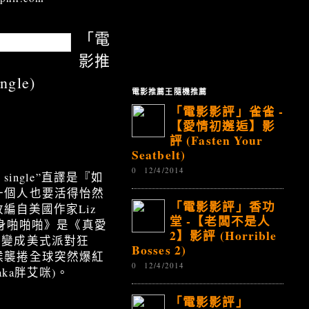
「電
影推
gle)
電影推薦王隨機推薦
「電影影評」雀雀 -
【愛情初邂逅】影
評 (Fasten Your
Seatbelt)
0
12/4/2014
ingle”直譯是『如
一個人也要活得怡然
「電影影評」香功
)改編自美國作家Liz
堂 -【老闆不是人
單身啪啪啪》是《真愛
2】影評 (Horrible
，轉變成美式派對狂
Bosses 2)
候襲捲全球突然爆紅
0
12/4/2014
a胖艾咪)。
「電影影評」