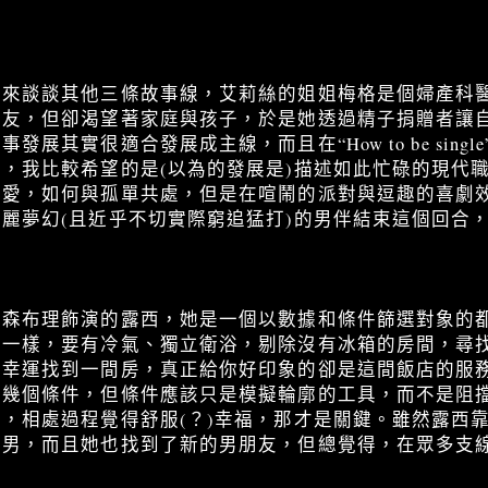
也來談談其他三條故事線，艾莉絲的姐姐梅格是個婦產科
朋友，但卻渴望著家庭與孩子，於是她透過精子捐贈者讓
展其實很適合發展成主線，而且在“How to be sing
，我比較希望的是(以為的發展是)描述如此忙碌的現代
真愛，如何與孤單共處，但是在喧鬧的派對與逗趣的喜劇
麗夢幻(且近乎不切實際窮追猛打)的男伴結束這個回合
莉森布理飾演的露西，她是一個以數據和條件篩選對象的
店一樣，要有冷氣、獨立衛浴，剔除沒有冰箱的房間，尋
算幸運找到一間房，真正給你好印象的卻是這間飯店的服
下幾個條件，但條件應該只是模擬輪廓的工具，而不是阻
，相處過程覺得舒服(？)幸福，那才是關鍵。雖然露西
渣男，而且她也找到了新的男朋友，但總覺得，在眾多支
。