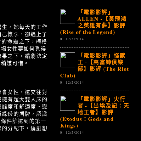
「電影影評」
ALLEN -【黃飛鴻
之英雄有夢】影評
醫生，她每天的工作
(Rise of the Legend)
自己懷孕，卻遇上了
0
12/3/2014
le”的命題之下，梅格
職場女性要如何覓得
「電影影評」怪獸
效果之下，編劇決定
王 -【高富帥俱樂
，稍嫌可惜。
部】影評 (The Riot
Club)
0
12/2/2014
都會女性，選交往對
「電影影評」火行
找擁有超大雙人床的
者 -【出埃及記：天
務態度和舒適度。戀
地王者】影評
擋緣份的盾牌，認識
(Exodus：Gods and
靠條件篩選到的第一
Kings)
線的分配下，編劇想
0
12/2/2014