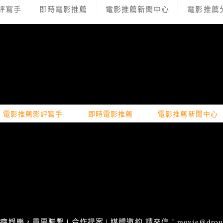
評寫手
即時電影推薦
電影推薦新聞中心
電影推薦
電影推薦影評寫手
即時電影推薦
電影推薦新聞中心
娛樂，重要聯繫 | 合作提案 | 媒體邀約 請來信：movie@droupn