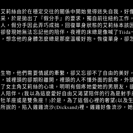
角艾莉絲由於在穩定交往的關係中開始覺得迷失自我，好
精采，於是拋出了『假分手』的要求，獨自前往紐約工作
走人，假分手因此弄巧成拙，回復單身狀態的艾莉絲本該
卻發現她無法忘記他的陪伴，夜裡的床總是像喊了Tiid
來，想念他的身體怎麼總是那麼溫暖好抱。恢復單身，卻
的生物，他們需要情感的牽繫，卻又忘卻不了自由的美好
來，城裡頭的卻期盼離開，裡頭的人不懂外面的飢寒，外
明了女主角艾莉絲的心境，明明有個疼她愛她的男朋友，
人陪伴。(我以為這麼愛好自由又渴望陪伴的行為是射手
牡羊座或是雙魚座！)於是，為了這個心裡的奢望(以及生
說的，陷入雞雞流沙(Dicksand)裡。雞雞好像流沙，