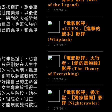
of the Legend)
她去找喬許，想要重
0
12/3/2014
賞壯闊美景，以後也
來。遇到的大衛雖然
「電影影評」
的繼母，也無法強迫
ALLEN -【進擊的
自己的孤單，和孤單
鼓手】影評
(Whiplash)
0
12/3/2014
「電影影評」火行
時的伸出援手，也會
者 -【愛的萬物論】
，只是剛好在人生中
影評 (The Theory
窮的吉光片羽。孤單
of Everything)
，卻可以調整我們的
0
12/3/2014
好好讓自己的生命發
，女主角終於懂得一
「電影影評」香功
采的人生階段，她在
堂 -【獨家腥聞】影
尾，很暖心，很正
評 (Nightcrawler)
，才能展開雙臂歡迎
0
12/3/2014