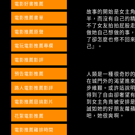
電影好書推薦
故事的開始是女主
電影推薦書單
半，而沒有自己的
不了女友拍拍屁股
電影推薦原聲
做她自己想做的事，
了卻怎麼也修不回
電玩電影推薦專欄
己』。
電影推薦影評
預告電影推薦
人類是一種很奇妙
在城門外的渴望進
路人電影推薦影評
步維艱。或許這說
得到了自由卻奢望有
電影推薦惡搞影片
到女主角竟被安排是
誠如她的好朋友蘿蘋所
吧，她很爽啊。
花絮電影推薦
電影推薦雞排時間