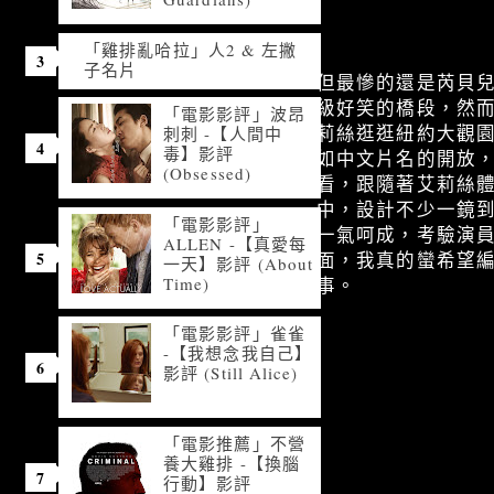
「雞排亂哈拉」人2 & 左撇
子名片
但最慘的還是芮貝
級好笑的橋段，然
「電影影評」波昂
莉絲逛逛紐約大觀
刺刺 -【人間中
毒】影評
如中文片名的開放
(Obsessed)
看，跟隨著艾莉絲
中，設計不少一鏡
「電影影評」
一氣呵成，考驗演
ALLEN -【真愛每
面，我真的蠻希望
一天】影評 (About
Time)
事。
「電影影評」雀雀
-【我想念我自己】
影評 (Still Alice)
「電影推薦」不營
養大雞排 -【換腦
行動】影評