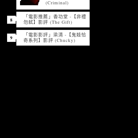
(Criminal)
「電影推薦」香功堂 -【非禮
勿弒】影評 (The Gift)
「電影影評」梁清 -【鬼娃恰
奇系列】影評 (Chucky)