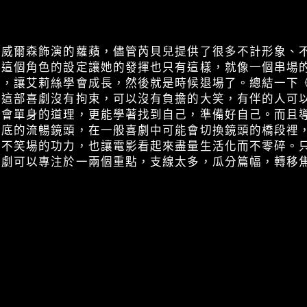
兒威爾森飾演的蘿蘋，儘管芮貝兒提供了很多不計形象、
而這個角色的設定讓她的發揮也只有這樣，就像一個串場
園，讓艾莉絲學會成長，然後就是時候退場了。總結一下
，這部喜劇沒有拘束，可以沒有負擔的大笑，有伴的人可
體會單身的道理，更能學著找到自己，準備好自己。而且
到底的流暢鏡頭，在一般喜劇中可能會切換鏡頭的橋段裡
員不笑場的功力，也讓電影看起來盡量生活化而不零碎。
編劇可以專注於一兩個重點，支線太多，瓜分篇幅，轉移