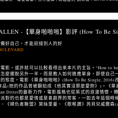
推薦」ALLEN -【單身啪啪啪】影評 (How To Be Single)
LLEN -【單身啪啪啪】影評 (How To Be Sin
準備好自己，才能迎接別人的好
OULEVARD
，或許就可以比較看得出來本片的主旨。“How to be s
人怎麼擺脫另外一半，而是教人如何適應單身，即使自己
。電影《單身啪啪啪》(How To Be Single, 2016
名小說作品(她的作品曾被翻拍成《他其實沒那麼愛妳》)。《
stian Ditter的最新力作，電影風格也從英式的浪漫情懷
身派對的也都是愛情或是喜劇界的常客，一如去年這個時
、《婦仇者聯盟》萊絲里曼、《歌喉讚》芮貝兒威爾森(ak