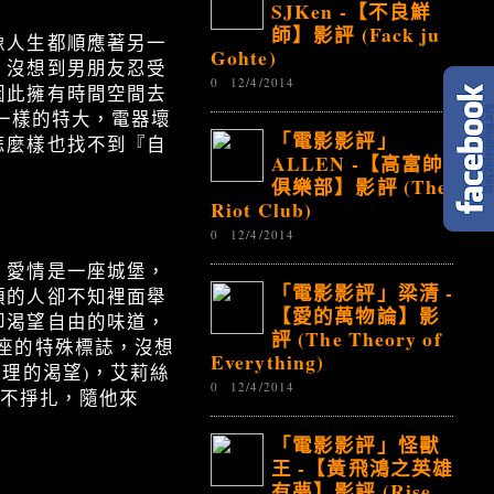
SJKen -【不良鮮
師】影評 (Fack ju
像人生都順應著另一
Gohte)
，沒想到男朋友忍受
0
12/4/2014
因此擁有時間空間去
a一樣的特大，電器壞
「電影影評」
怎麼樣也找不到『自
ALLEN -【高富帥
俱樂部】影評 (The
Riot Club)
0
12/4/2014
，愛情是一座城堡，
「電影影評」梁清 -
頭的人卻不知裡面舉
【愛的萬物論】影
卻渴望自由的味道，
評 (The Theory of
座的特殊標誌，沒想
Everything)
理的渴望)，艾莉絲
0
12/4/2014
她不掙扎，隨他來
「電影影評」怪獸
王 -【黃飛鴻之英雄
有夢】影評 (Rise