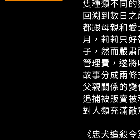
隻種類不同的
回溯到數日之
都跟母親和愛
月，莉莉只好
子，然而嚴肅
管理費，遂將
故事分成兩條
父親關係的變
追捕被販賣被
對人類充滿敵意..
《忠犬追殺令