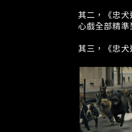
其二，《忠犬
心戲全部精準
其三，《忠犬