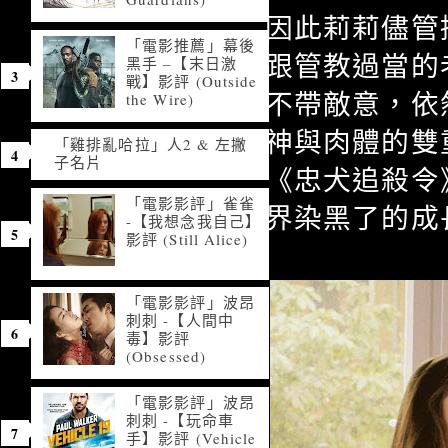
因此莉莉儘管
「電影推薦」幕後
跟管教過當的
黑手 –【末日激
戰】影評 (Outside
不帶敵意，依
the Wire)
神與肉體的雙
「雞排亂哈拉」人2 & 左撇
子名片
《忠犬追殺令
「電影影評」雀雀
界染黑了的成
-【我想念我自己】
影評 (Still Alice)
「電影影評」波昂
刺刺 -【人間中
毒】影評
(Obsessed)
「電影影評」波昂
刺刺 -【玩命車
手】影評 (Vehicle