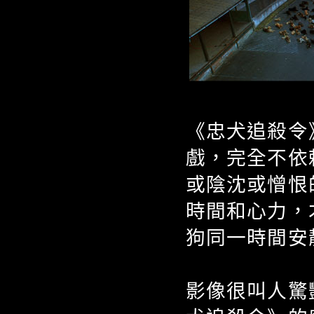
《忠犬追殺令
戲，完全不依
或陰沈或憎恨
時間和心力，
狗同一時間安
影像很叫人驚