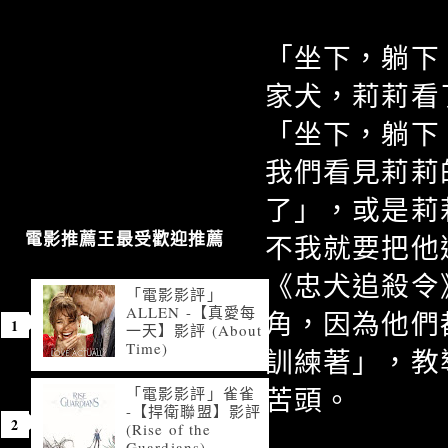
「坐下，躺下
家犬，莉莉看
「坐下，躺下
我們看見莉莉
了」，或是莉
不我就要把他
電影推薦王最受歡迎推薦
《忠犬追殺令
「電影影評」
ALLEN -【真愛每
角，因為他們
一天】影評 (About
Time)
訓練著」，教
苦頭。
「電影影評」雀雀
-【捍衛聯盟】影評
(Rise of the
Guardians)