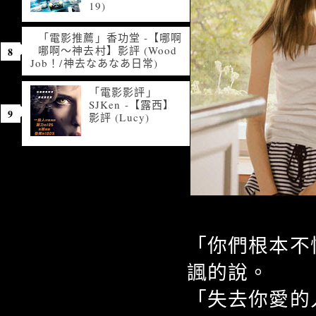
19)
「電影推薦」香功堂 -【哪啊
哪啊～神去村】影評 (Wood
Job！/神去なあなあ日常)
「電影影評」
SJKen -【露西】
影評 (Lucy)
「你們根本不
諷的說。
「失去你愛的