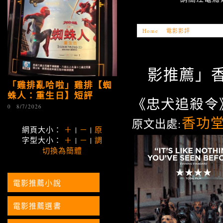
Home
»
電影影評
»
「電影推薦
影推薦」香功
「雞排亂哈啦」雞排【蜘
蛛人：重生日】短評
《忠犬追殺令
0
8/7/2026
香功
原文出處:
網頁大小：
＋
|
－
|
原
字型大小：
＋
|
－
|
調
切換為簡體
電影推薦小說
電影推薦選書