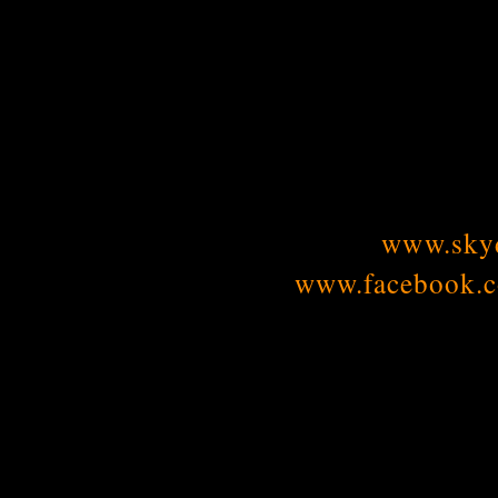
~
」。逐漸被村
任務……。電影
賣，購買「天然
-
油護手美指霜
S
「大板根森林
渡假村一泊一食
www.skyd
影官網
www.facebook.c