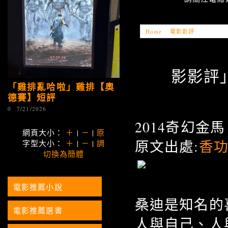
Home
»
電影影評
»
「電影影評
影影評」
「雞排亂哈啦」雞排【奧
德賽】短評
0
7/21/2026
2014奇幻
網頁大小：
＋
|
－
|
原
原文出處:
香
字型大小：
＋
|
－
|
調
切換為簡體
電影推薦小說
桑迪是知名的
電影推薦選書
人與自己、人