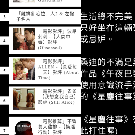
「雞排亂哈拉」人2 & 左撇
生活總不完美
子名片
只好坐在這輛
「電影影評」波昂
或忌妒。
刺刺 -【人間中
毒】影評
(Obsessed)
桑迪的不滿足
「電影影評」
ALLEN -【真愛每
作品《午夜巴
一天】影評 (About
Time)
使用意識流手
「電影影評」雀雀
的《星塵往事
-【我想念我自己】
影評 (Still Alice)
《星塵往事》
「電影推薦」不營
養大雞排 -【換腦
此打住喔)
行動】影評