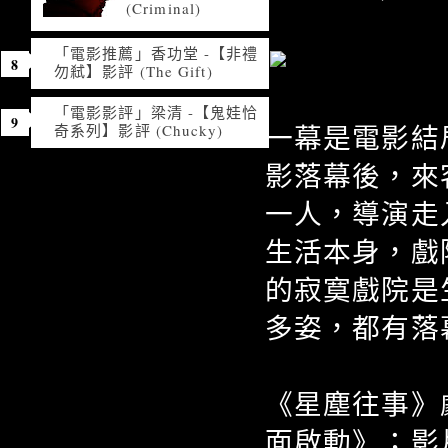
(Criminal)
「電影推薦」香功堂 -【非禮
勿弒】影評 (The Gift)
「電影影評」梁清 -【鬼娃恰
一幕是電影結
奇系列】影評 (Chucky)
影落幕後，來
一人，導演走
生活本身，戲
的寂寞戲院是
多姿，都有落
《星塵往事》
面啟動》；影