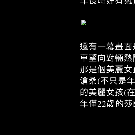
年長時好有氣
還有一幕畫面
車望向對輛熱
那是個美麗女
滄桑(不只是
的美麗女孩(
年僅22歲的莎朗史