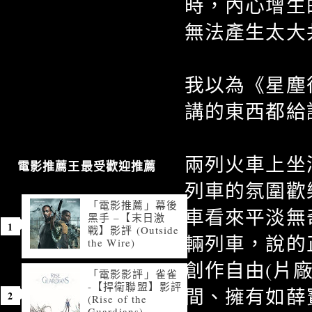
時，內心增生
無法產生太大
我以為《星塵
講的東西都給
兩列火車上坐
電影推薦王最受歡迎推薦
列車的氛圍歡
「電影推薦」幕後
車看來平淡無
黑手 –【末日激
戰】影評 (Outside
輛列車，說的
the Wire)
創作自由(片
「電影影評」雀雀
-【捍衛聯盟】影評
間、擁有如薛
(Rise of the
Guardians)