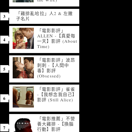
「雞排亂哈拉」人2 & 左撇
子名片
「電影影評」
ALLEN -【真愛每
一天】影評 (About
Time)
「電影影評」波昂
刺刺 -【人間中
毒】影評
(Obsessed)
「電影影評」雀雀
-【我想念我自己】
影評 (Still Alice)
「電影推薦」不營
養大雞排 -【換腦
行動】影評