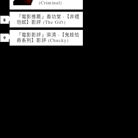
(Criminal)
「電影推薦」香功堂 -【非禮
勿弒】影評 (The Gift)
「電影影評」梁清 -【鬼娃恰
奇系列】影評 (Chucky)