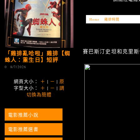
Home
»
雞排時間
»
「雞排亂
賽巴斯汀史坦和克里斯
「雞排亂哈啦」雞排【蜘
蛛人：重生日】短評
0
8/7/2026
網頁大小：
＋
|
－
|
原
字型大小：
＋
|
－
|
調
切換為簡體
電影推薦小說
電影推薦選書