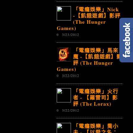
「電癮娛樂」Nick
-【飢餓遊戲】影評
(The Hunger
Games)
0
3/23/2012
「電癮娛樂」馬來
魔 -【飢餓遊戲】影
評 (The Hunger
Games)
0
3/22/2012
「電癮娛樂」火行
者 - 【羅雷司】影
評 (The Lorax)
0
3/22/2012
「電癮娛樂」喬小
夫 - 【以愛之名：