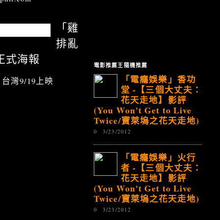
「雞
排亂
 正式海報
電影推薦王隨機推薦
「電癮娛樂」香功
灣9/19上映
堂 -【三個大丈夫：
花天走地】影評
(You Won't Get to Live
Twice/寶萊塢之花天走地)
0
3/23/2012
「電癮娛樂」火行
者 -【三個大丈夫：
花天走地】影評
(You Won't Get to Live
Twice/寶萊塢之花天走地)
0
3/23/2012