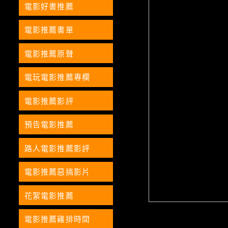
電影好書推薦
電影推薦書單
電影推薦原聲
電玩電影推薦專欄
電影推薦影評
預告電影推薦
路人電影推薦影評
電影推薦惡搞影片
花絮電影推薦
電影推薦雞排時間