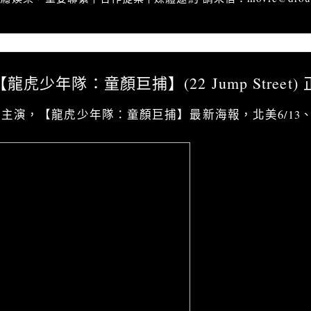
亂哈拉」【龍虎少年隊：童顏巨捕】(22 Jump Street) 正式海報
龍虎少年隊：童顏巨捕】(22 Jump Street)
主演，【龍虎少年隊：童顏巨捕】最新海報，北美6/13、台