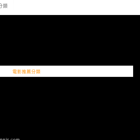
分類
電影推薦分類
ir.com