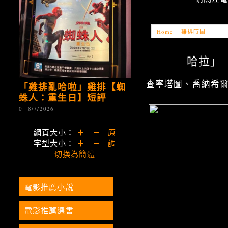
Home
»
雞排時間
»
「雞排
哈拉」【
查寧塔圖、喬納希爾
「雞排亂哈啦」雞排【蜘
蛛人：重生日】短評
0
8/7/2026
網頁大小：
＋
|
－
|
原
字型大小：
＋
|
－
|
調
切換為簡體
電影推薦小說
電影推薦選書