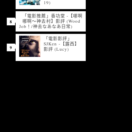
19)
「電影推薦」香功堂 -【哪啊
哪啊～神去村】影評 (Wood
Job！/神去なあなあ日常)
「電影影評」
SJKen -【露西】
影評 (Lucy)