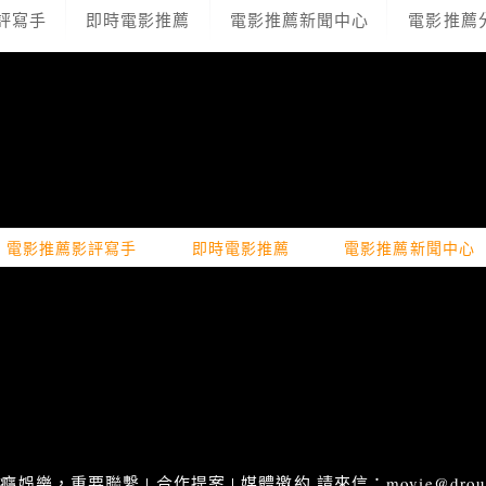
評寫手
即時電影推薦
電影推薦新聞中心
電影推薦
電影推薦影評寫手
即時電影推薦
電影推薦新聞中心
娛樂，重要聯繫 | 合作提案 | 媒體邀約 請來信：movie@droupn