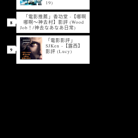
19)
「電影推薦」香功堂 -【哪啊
哪啊～神去村】影評 (Wood
Job！/神去なあなあ日常)
「電影影評」
SJKen -【露西】
影評 (Lucy)