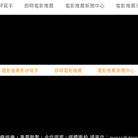
評寫手
即時電影推薦
電影推薦新聞中心
電影推薦
電影推薦影評寫手
即時電影推薦
電影推薦新聞中心
娛樂，重要聯繫 | 合作提案 | 媒體邀約 請來信：movie@droupn