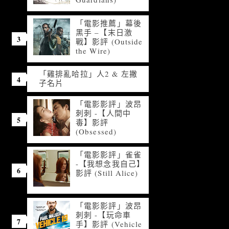
「電影推薦」幕後
黑手 –【末日激
戰】影評 (Outside
the Wire)
「雞排亂哈拉」人2 & 左撇
子名片
「電影影評」波昂
刺刺 -【人間中
毒】影評
(Obsessed)
「電影影評」雀雀
-【我想念我自己】
影評 (Still Alice)
「電影影評」波昂
刺刺 -【玩命車
手】影評 (Vehicle