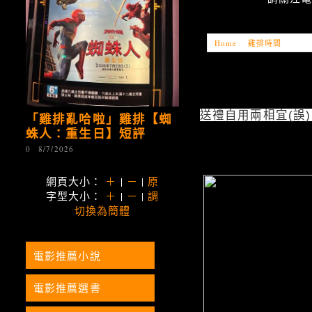
Home
»
雞排時間
»
「雞
送禮自用兩相宜(誤
「雞排亂哈啦」雞排【蜘
蛛人：重生日】短評
0
8/7/2026
網頁大小：
＋
|
－
|
原
字型大小：
＋
|
－
|
調
切換為簡體
電影推薦小說
電影推薦選書