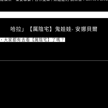
排亂哈拉」【厲陰宅】鬼娃娃- 安娜貝爾
哈拉」【厲陰宅】鬼娃娃- 安娜貝爾
)，大家都有去看【厲陰宅】了嗎？