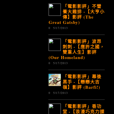
「電影影評」不營
養大雞排 -【大亨小
傳】影評 (The
Great Gatsby)
0
5/17/2013
「電影影評」波昂
刺刺 -【應許之國，
雙重人生】影評
(Our Homeland)
0
5/17/2013
「電影影評」幕後
黑手 -【戀戀大吉
嶺】影評 (Barfi!)
0
5/17/2013
「電影影評」香功
堂 -【浪漫巧克力課