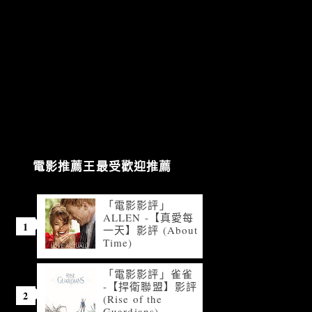
電影推薦王最受歡迎推薦
「電影影評」
ALLEN -【真愛每
一天】影評 (About
Time)
「電影影評」雀雀
-【捍衛聯盟】影評
(Rise of the
Guardians)