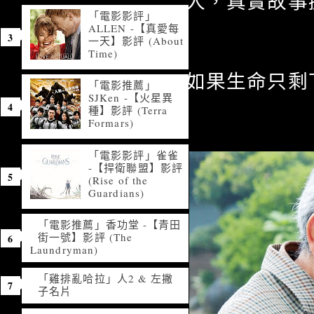
人，真實故事
「電影影評」
ALLEN -【真愛每
一天】影評 (About
Time)
如果生命只剩
「電影推薦」
SJKen -【火星異
種】影評 (Terra
Formars)
「電影影評」雀雀
-【捍衛聯盟】影評
(Rise of the
Guardians)
「電影推薦」香功堂 -【青田
街一號】影評 (The
Laundryman)
「雞排亂哈拉」人2 & 左撇
子名片