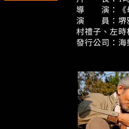
導 演：《
演 員：堺雅
村禮子、左時
發行公司：海