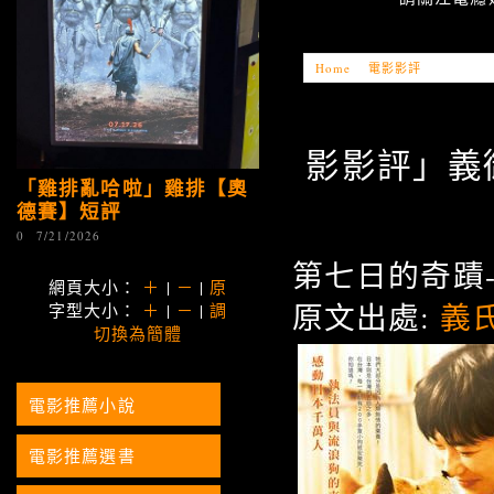
Home
»
電影影評
»
「電影影評」
影影評」義御伊
「雞排亂哈啦」雞排【奧
德賽】短評
0
7/21/2026
第七日的奇蹟
網頁大小：
＋
|
－
|
原
原文出處:
義
字型大小：
＋
|
－
|
調
切換為簡體
電影推薦小說
電影推薦選書