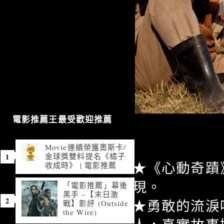
電影推薦王最受歡迎推薦
Movie連續榮獲奧斯卡/
金球獎雙料提名《橘子
★《心動奇蹟
收成時》 | 電影推薦
現。
「電影推薦」幕後
黑手 –【末日激
★勇敢的流淚
戰】影評 (Outside
the Wire)