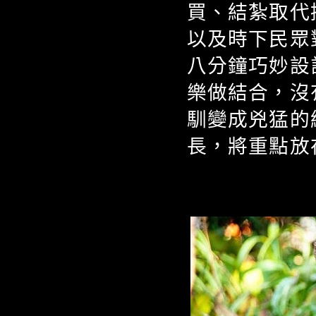
買、結紮取代
以及時下民眾
八分鐘巧妙設
樂做結合，沒
馴變成兇猛的
長，將重點放