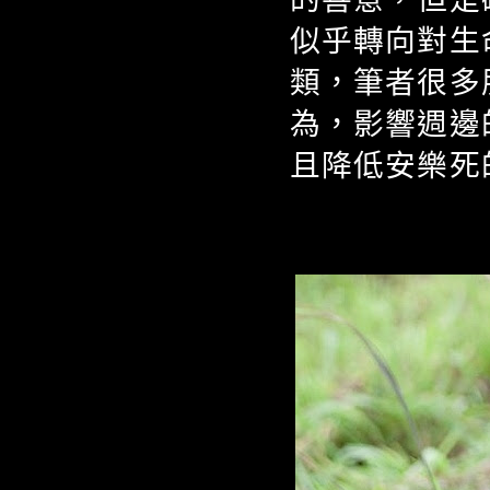
似乎轉向對生
類，筆者很多
為，影響週邊
且降低安樂死