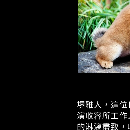
堺雅人，這位
演收容所工作
的淋漓盡致，