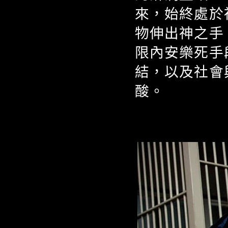
來，始終處於
物伸出神之手
限內安樂死手
結，以及社會
酸。