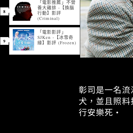
「電影推薦」不營
養大雞排 -【換腦
行動】影評
(Criminal)
「電影影評」
SJKen -【冰雪奇
緣】影評 (Frozen)
彰司是一名流
犬，並且照料
行安樂死‧