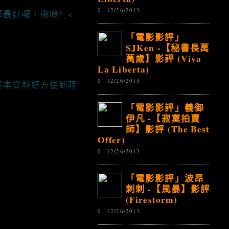
0
12/26/2013
最好囉，揪咪^_<
「電影影評」
SJKen -【秘書長萬
萬歲】影評 (Viva
La Liberta)
0
12/26/2013
基本資料好方便到時
「電影影評」義御
伊凡 -【寂寞拍賣
師】影評 (The Best
Offer)
0
12/26/2013
「電影影評」波昂
刺刺 -【風暴】影評
(Firestorm)
0
12/26/2013