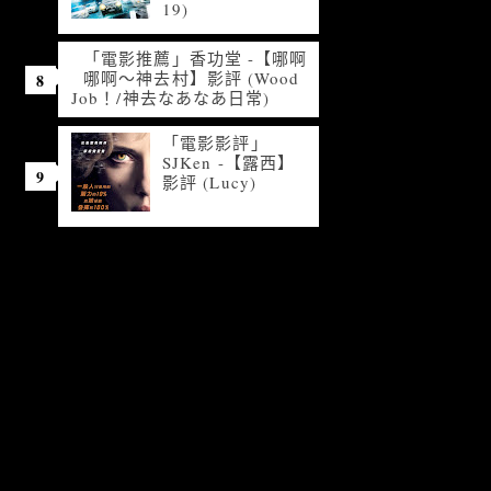
19)
「電影推薦」香功堂 -【哪啊
哪啊～神去村】影評 (Wood
Job！/神去なあなあ日常)
「電影影評」
SJKen -【露西】
影評 (Lucy)