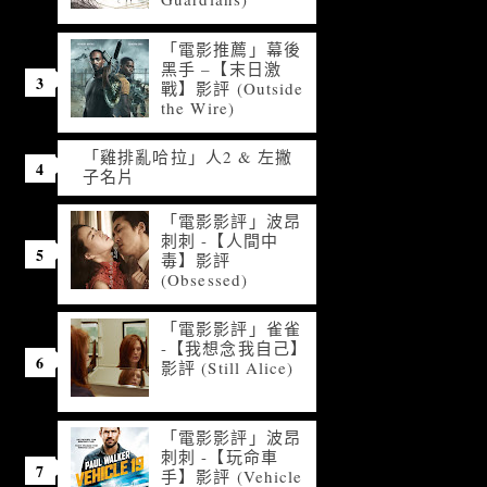
「電影推薦」幕後
黑手 –【末日激
戰】影評 (Outside
the Wire)
「雞排亂哈拉」人2 & 左撇
子名片
「電影影評」波昂
刺刺 -【人間中
毒】影評
(Obsessed)
「電影影評」雀雀
-【我想念我自己】
影評 (Still Alice)
「電影影評」波昂
刺刺 -【玩命車
手】影評 (Vehicle