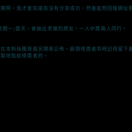
開啊，我才會知道有沒有分享成功，然後能附回報網址那
/22 (星期一)當天，會抽出幸運的朋友，一人中獎兩人同行。
會在本粉絲團頁面另開串公佈，麻煩得獎者到時記得留下
領取地點給得獎者的。