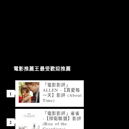
電影推薦王最受歡迎推薦
「電影影評」
ALLEN -【真愛每
一天】影評 (About
Time)
「電影影評」雀雀
-【捍衛聯盟】影評
(Rise of the
Guardians)