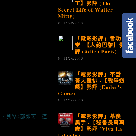
王】影評 (The
Secret Life of Walter
Mitty)
0
12/26/2013
「電影影評」香功
堂 -【人約巴黎】影
評 (Adieu Paris)
0
12/26/2013
「電影影評」不營
養大雞排 -【戰爭遊
戲】影評 (Ender's
Game)
0
12/26/2013
「電影影評」幕後
，列舉2部即可，這
黑手 -【秘書長萬萬
歲】影評 (Viva La
Liberta)