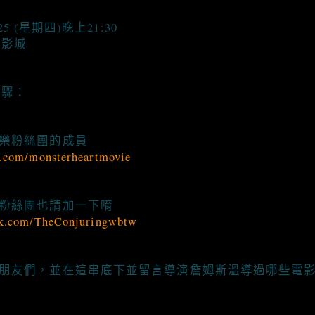
25 (星期四)晚上21:30
秀影城
步驟：
娛樂粉絲團的成員
.com/monsterheartmovie
方粉絲團也請加一下唷
ok.com/TheConjuringwbtw
給朋友們，並在這串底下並留言導演詹姆斯溫導過哪些電影
。