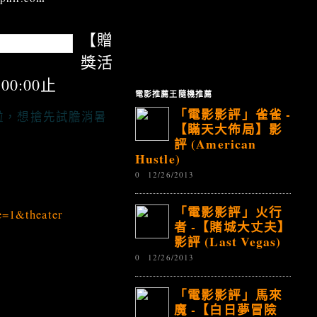
【贈
獎活
00:00止
電影推薦王隨機推薦
「電影影評」雀雀 -
啦，想搶先試膽消暑
【瞞天大佈局】影
評 (American
Hustle)
0
12/26/2013
「電影影評」火行
e=1&theater
者 -【賭城大丈夫】
影評 (Last Vegas)
0
12/26/2013
「電影影評」馬來
魔 -【白日夢冒險