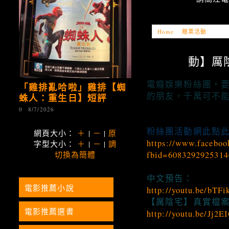
Home
»
贈票活動
»
【贈獎
動】厲陰宅
電癮娛樂粉絲團，
「雞排亂哈啦」雞排【蜘
的朋友，千萬可不
蛛人：重生日】短評
0
8/7/2026
粉絲團活動網此點
網頁大小：
＋
|
－
|
原
https://www.faceboo
字型大小：
＋
|
－
|
調
fbid=6083292925314
切換為簡體
中文預告：
電影推薦小說
http://youtu.be/bTF
【厲陰宅】真實檔
電影推薦選書
http://youtu.be/Jj2E