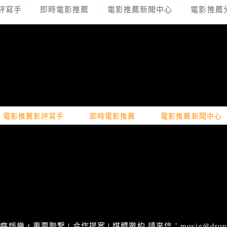
評寫手
即時電影推薦
電影推薦新聞中心
電影推薦
電影推薦影評寫手
即時電影推薦
電影推薦新聞中心
娛樂，重要聯繫 | 合作提案 | 媒體邀約 請來信：movie@droupn