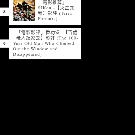
「電影推薦」
SJKen -【火星異
種】影評 (Terra
Formars)
「電影影評」香功堂 -【百歲
老人蹺家去】影評 (The 100-
Year-Old Man Who Climbed
Out the Window and
Disappeared)