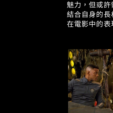
魅力，但或許
結合自身的長
在電影中的表