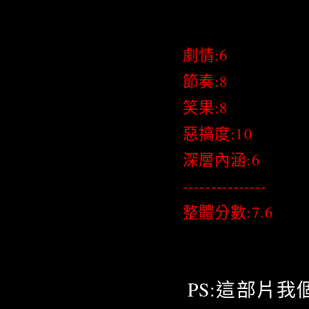
劇情:6
節奏:8
笑果:8
惡搞度:10
深層內涵:6
---------------
整體分數:7.6
PS:這部片