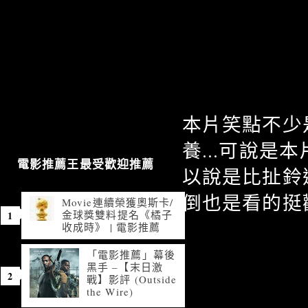
本片笑點不少
養...可說
電影推薦王最受歡迎推薦
以說是比扯鈴
倒也是看的挺
Movie連續榮獲奧斯卡/
金球獎雙料提名《橘子
收成時》 | 電影推薦
「電影推薦」幕後
黑手 –【末日激
戰】影評 (Outside
the Wire)