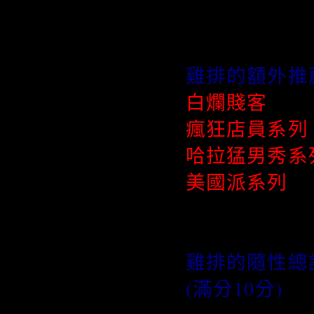
雞排的額外推
白爛賤客
瘋狂店員系列
哈拉猛男秀系
美國派系列
雞排的隨性總
(滿分10分)