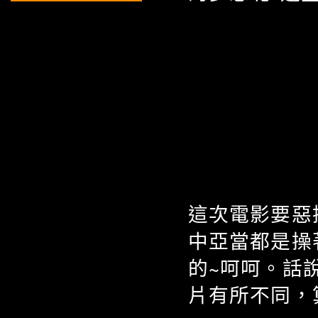
這次電影要惡
中亞當都是操
的~呵呵。話
片有所不同，