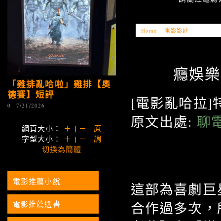
Home
»
電影影評
»
「電癮娛
癮娛樂
「雞排亂哈啦」雞排【奧
德賽】短評
[電影亂哈拉]
0
7/21/2026
原文出處:
聊
網頁大小：
＋
|
－
|
原
字型大小：
＋
|
－
|
調
切換為簡體
電影推薦小說
這部為喜劇巨
電影推薦選書
合作過多次，