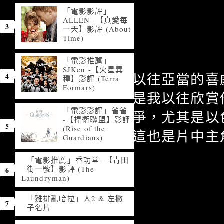
「電影影評」
ALLEN -【真愛每
一天】影評 (About
Time)
「電影推薦」
SJKen -【火星異
以往亞當的喜
種】影評 (Terra
Formars)
是我以往欣賞
「電影影評」雀雀
爭，尤其是以
-【捍衛聯盟】影評
(Rise of the
這也是片中主
Guardians)
「電影推薦」香功堂 -【青田
街一號】影評 (The
Laundryman)
「雞排亂哈拉」人2 & 左撇
子名片