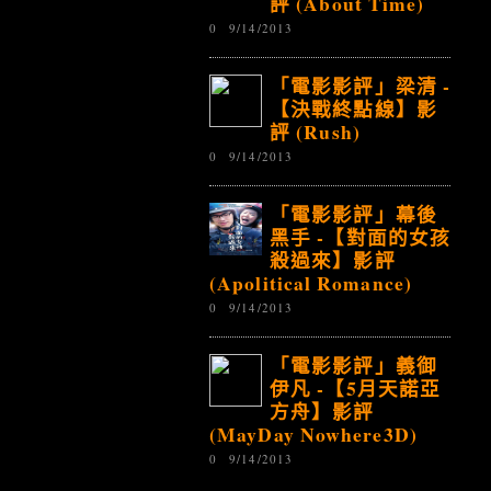
評 (About Time)
0
9/14/2013
「電影影評」梁清 -
【決戰終點線】影
評 (Rush)
0
9/14/2013
「電影影評」幕後
黑手 -【對面的女孩
殺過來】影評
(Apolitical Romance)
0
9/14/2013
「電影影評」義御
伊凡 -【5月天諾亞
方舟】影評
(MayDay Nowhere3D)
0
9/14/2013