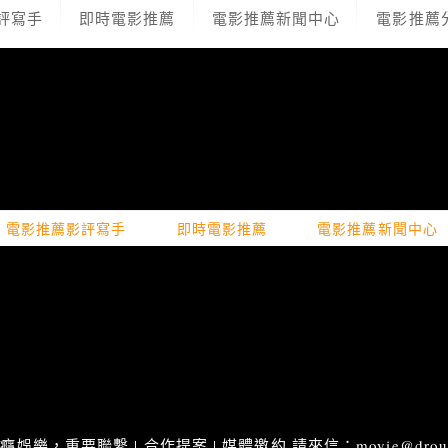
評寫手
即時電影推薦
電影推薦新聞中心
電影推薦
電影推薦影評寫手
即時電影推薦
電影推薦新聞中心
娛樂，重要聯繫 | 合作提案 | 媒體邀約 請來信：movie@droupn