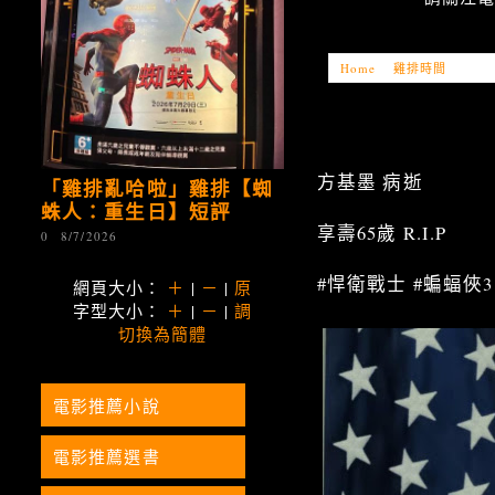
Home
»
雞排時間
»
「雞
方基墨 病逝
「雞排亂哈啦」雞排【蜘
蛛人：重生日】短評
享壽65歲 R.I.P
0
8/7/2026
#悍衛戰士 #蝙蝠俠3
網頁大小：
＋
|
－
|
原
字型大小：
＋
|
－
|
調
切換為簡體
電影推薦小說
電影推薦選書