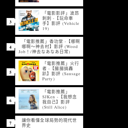
「電影影評」波昂
刺刺 -【玩命車
手】影評 (Vehicle
19)
「電影推薦」香功堂 -【哪啊
哪啊～神去村】影評 (Wood
Job！/神去なあなあ日常)
「電影推薦」火行
者 -【腸腸搞轟
趴】影評 (Sausage
Party)
「電影推薦」
SJKen -【我想念
我自己】影評
(Still Alice)
讓你看懂全球局勢的現代世
界史