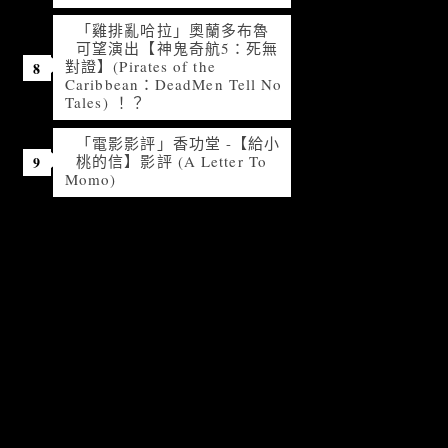
「雞排亂哈拉」奧蘭多布魯
可望演出【神鬼奇航5：死無
對證】(Pirates of the
Caribbean：DeadMen Tell No
Tales) ！？
「電影影評」香功堂 -【給小
桃的信】影評 (A Letter To
Momo)