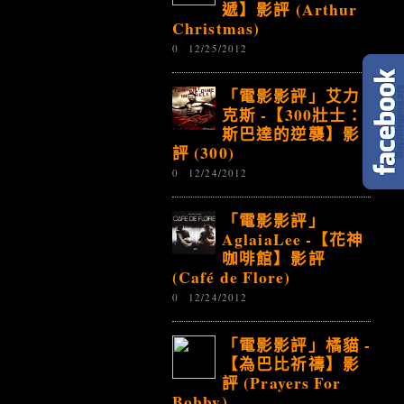
遞】影評 (Arthur
Christmas)
0
12/25/2012
「電影影評」艾力
克斯 -【300壯士：
斯巴達的逆襲】影
評 (300)
0
12/24/2012
「電影影評」
AglaiaLee -【花神
咖啡館】影評
(Café de Flore)
0
12/24/2012
「電影影評」橘貓 -
【為巴比祈禱】影
評 (Prayers For
Bobby)