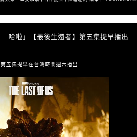
排亂哈啦」【最後生還者】第五集提早播出
哈啦」【最後生還者】第五集提早播出
】第五集提早在台灣時間週六播出