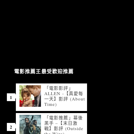
電影推薦王最受歡迎推薦
「電影影評」
ALLEN -【真愛每
一天】影評 (About
Time)
「電影推薦」幕後
黑手 –【末日激
戰】影評 (Outside
the Wire)