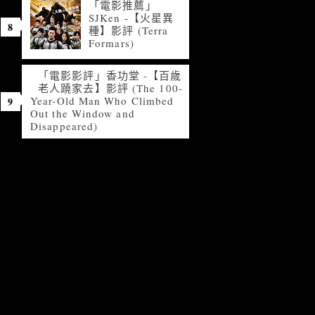
「電影推薦」
SJKen -【火星異
種】影評 (Terra
Formars)
「電影影評」香功堂 -【百歲
老人蹺家去】影評 (The 100-
Year-Old Man Who Climbed
Out the Window and
Disappeared)