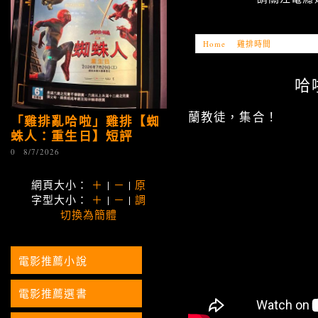
Home
»
雞排時間
»
「雞排亂
哈
蘭教徒，集合！
「雞排亂哈啦」雞排【蜘
蛛人：重生日】短評
0
8/7/2026
網頁大小：
＋
|
－
|
原
字型大小：
＋
|
－
|
調
切換為簡體
電影推薦小說
電影推薦選書