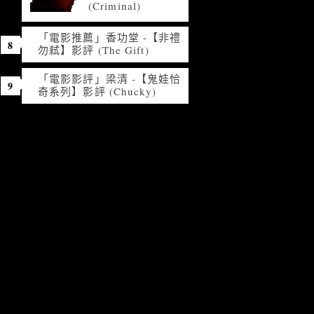
(Criminal)
「電影推薦」香功堂 -【非禮
勿弒】影評 (The Gift)
「電影影評」梁清 -【鬼娃恰
奇系列】影評 (Chucky)