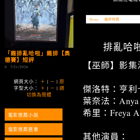
Home
»
雞排時間
»
「雞排亂
排亂哈啦
「雞排亂哈啦」雞排【奧
德賽】短評
【巫師】影集
0
7/21/2026
網頁大小：
＋
|
－
|
原
傑洛特：亨利
字型大小：
＋
|
－
|
調
切換為簡體
葉奈法：Anya C
希里：Freya Al
電影推薦小說
電影推薦選書
其他演員：