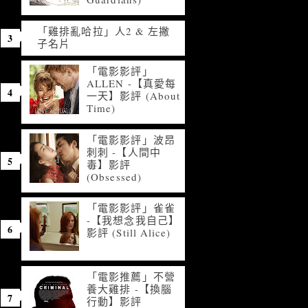
「雞排亂哈拉」人2 & 左撇
子名片
「電影影評」
ALLEN -【真愛每
一天】影評 (About
Time)
「電影影評」波昂
刺刺 -【人間中
毒】影評
(Obsessed)
「電影影評」雀雀
-【我想念我自己】
影評 (Still Alice)
「電影推薦」不營
養大雞排 -【換腦
行動】影評