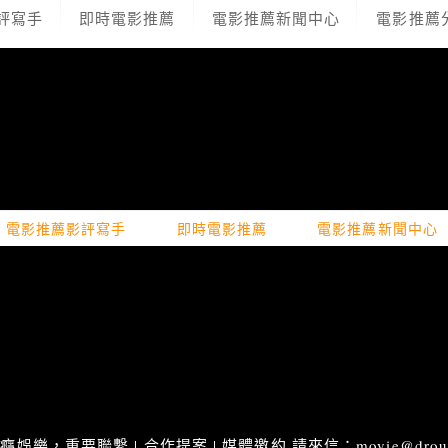
評寫手
即時電影推薦
電影推薦新聞中心
電影推薦
電影推薦影評寫手
即時電影推薦
電影推薦新聞中心
娛樂，重要聯繫 | 合作提案 | 媒體邀約 請來信：movie@droupn