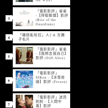
「電影影評」雀雀
-【捍衛聯盟】影評
(Rise of the
Guardians)
「雞排亂哈拉」人2 & 左撇
子名片
「電影影評」雀雀
-【我想念我自己】
影評 (Still Alice)
「電影影評」
SJKen -【冰雪奇
緣】影評 (Frozen)
「電影影評」波昂
刺刺 -【人間中
毒】影評