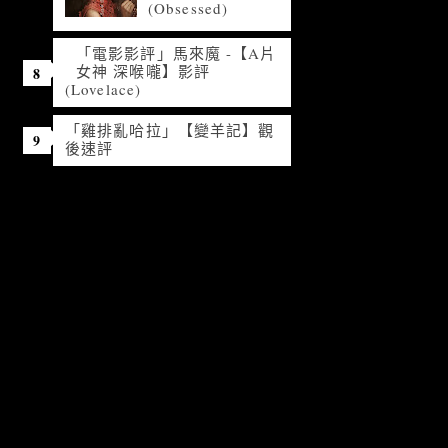
(Obsessed)
「電影影評」馬來魔 -【A片
女神 深喉嚨】影評
(Lovelace)
「雞排亂哈拉」【變羊記】觀
後速評