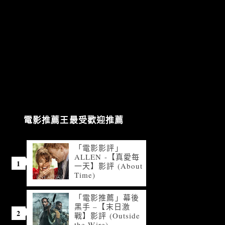
電影推薦王最受歡迎推薦
「電影影評」
ALLEN -【真愛每
一天】影評 (About
Time)
「電影推薦」幕後
黑手 –【末日激
戰】影評 (Outside
the Wire)