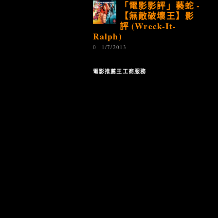
「電影影評」藝蛇 -
【無敵破壞王】影
評 (Wreck-It-
Ralph)
0
1/7/2013
電影推薦王工商服務