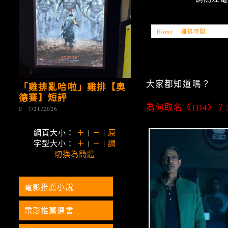
Home
»
雞排時間
»
「雞
大家都知道嗎？
「雞排亂哈啦」雞排【奧
德賽】短評
為何取名《ID4》？
0
7/21/2026
網頁大小：
＋
|
－
|
原
字型大小：
＋
|
－
|
調
切換為簡體
電影推薦小說
電影推薦選書